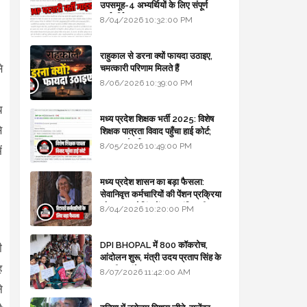
उपसमूह-4 अभ्यर्थियों के लिए संपूर्ण
मार्गदर्शिका
8/04/2026 10:32:00 PM
राहुकाल से डरना क्यों फायदा उठाइए,
े
चमत्कारी परिणाम मिलते हैं
8/06/2026 10:39:00 PM
।
य
मध्य प्रदेश शिक्षक भर्ती 2025: विशेष
े
शिक्षक पात्रता विवाद पहुँचा हाई कोर्ट;
सरकार से माँगा जवाब
8/05/2026 10:49:00 PM
ं
मध्य प्रदेश शासन का बड़ा फैसला:
सेवानिवृत्त कर्मचारियों की पेंशन प्रक्रिया
और बजट कोडिंग में हुए क्रांतिकारी
8/04/2026 10:20:00 PM
बदलाव
DPI BHOPAL में 800 कॉकरोच,
ी
आंदोलन शुरू, मंत्री उदय प्रताप सिंह के
ह
घर भी जाएंगे
8/07/2026 11:42:00 AM
े