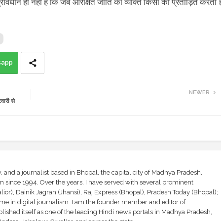
्रावधान ही नहीं है कि जब आरक्षित जाति का व्यक्ति किसी को प्रताड़ित करता ह
sapp
NEWER
वारी से
and a journalist based in Bhopal, the capital city of Madhya Pradesh,
sm since 1994. Over the years, I have served with several prominent
ior), Dainik Jagran (Jhansi), Raj Express (Bhopal), Pradesh Today (Bhopal);
ime in digital journalism. I am the founder member and editor of
shed itself as one of the leading Hindi news portals in Madhya Pradesh,