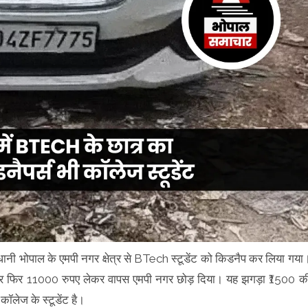
जधानी भोपाल के एमपी नगर क्षेत्र से BTech स्टूडेंट को किडनैप कर लिया गया
और फिर 11000 रुपए लेकर वापस एमपी नगर छोड़ दिया। यह झगड़ा ₹1500 क
ॉलेज के स्टूडेंट है।