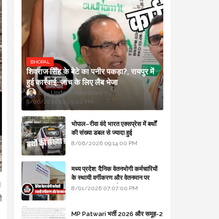
BHOPAL
शिवराज सिंह के बेटे का पनीर पकड़ा?, रायपुर में
हुई कार्रवाई, जांच के लिए लैब भेजा
Updesh Awasthee
8/06/2026 10:09:00 PM
भोपाल–रीवा वंदे भारत एक्सप्रेस में बर्थों
की संख्या डबल से ज्यादा हुई
8/06/2026 09:14:00 PM
मध्य प्रदेश: दैनिक वेतनभोगी कर्मचारियों
के स्थायी वर्गीकरण और वेतनमान पर
।
सरकार का बड़ा स्पष्टीकरण
8/01/2026 07:07:00 PM
ी
MP Patwari भर्ती 2026 और समूह-2