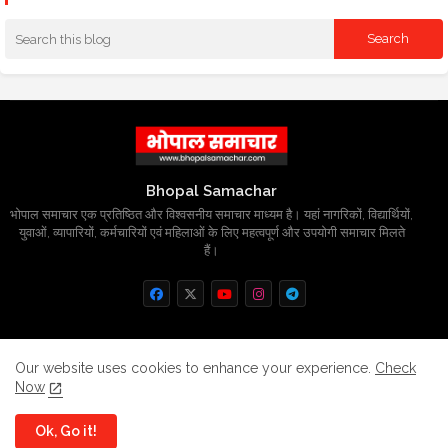
Bhopal Samachar
भोपाल समाचार एक प्रतिष्ठित और विश्वसनीय समाचार माध्यम है। यहां नागरिकों, विद्यार्थियों,
युवाओं, व्यापारियों, कर्मचारियों एवं महिलाओं के लिए महत्वपूर्ण और उपयोगी समाचार मिलते
हैं।
Home
About
Contact us
Privacy Policy
Our website uses cookies to enhance your experience.
Check
Now
Grievance
Disclaimer
sitemap
Ok, Go it!
All Right Reserved Copyright
BhopalSmachar.com