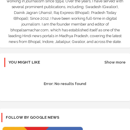
working in journalism since 1994. Over the years, I have served with
several prominent publications, including: Swadesh (Gwalior),
Dainik Jagran (Jhansi), Raj Express (Bhopal), Pradesh Today
(Bhopal); Since 2012, I have been working full-time in digital
journalism. I am the founder member and editor of
bhopalsamachar.com, which has established itself as one of the
leading Hindi news portals in Madhya Pradesh, covering the latest
news from Bhopal, Indore, Jabalpur, Gwalior, and across the state.
YOU MIGHT LIKE
Show more
Error:
No results found
FOLLOW BY GOOGLE NEWS