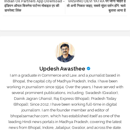
Indian Oil Partners App Download -
VAISHNO DEVI YATRA पर जाना चाहते हैं
tte
ats
इंडियन ऑयल बिजनेस पार्टनर मोबाइल एप की
तो अभी निकल जाइए, सबसे सुंदर दर्शन होंगे: चलो
डायरेक्ट लिंक
बुलावा आया है
r
app
Updesh Awasthee
I am a graduate in Commerce and Law, and a journalist based in
Bhopal, the capital city of Madhya Pradesh, India. I have been
working in journalism since 1994. Over the years, I have served with
several prominent publications, including: Swadesh (Gwalior),
Dainik Jagran (Jhansi), Raj Express (Bhopal), Pradesh Today
(Bhopal); Since 2012, I have been working full-time in digital
journalism. I am the founder member and editor of
bhopalsamachar.com, which has established itself as one of the
leading Hindi news portals in Madhya Pradesh, covering the latest
news from Bhopal, Indore, Jabalpur, Gwalior, and across the state.