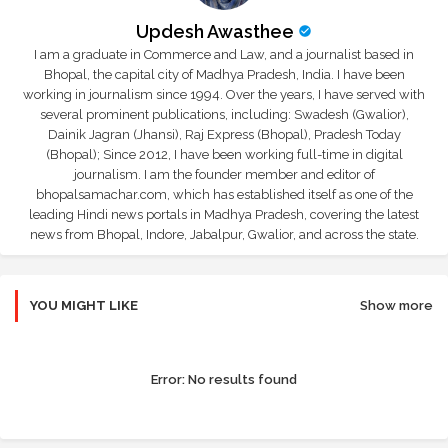
Updesh Awasthee
I am a graduate in Commerce and Law, and a journalist based in
Bhopal, the capital city of Madhya Pradesh, India. I have been
working in journalism since 1994. Over the years, I have served with
several prominent publications, including: Swadesh (Gwalior),
Dainik Jagran (Jhansi), Raj Express (Bhopal), Pradesh Today
(Bhopal); Since 2012, I have been working full-time in digital
journalism. I am the founder member and editor of
bhopalsamachar.com, which has established itself as one of the
leading Hindi news portals in Madhya Pradesh, covering the latest
news from Bhopal, Indore, Jabalpur, Gwalior, and across the state.
YOU MIGHT LIKE
Show more
Error:
No results found