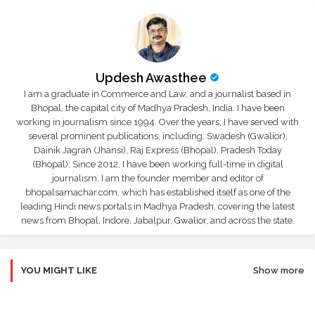
Updesh Awasthee
I am a graduate in Commerce and Law, and a journalist based in
Bhopal, the capital city of Madhya Pradesh, India. I have been
working in journalism since 1994. Over the years, I have served with
several prominent publications, including: Swadesh (Gwalior),
Dainik Jagran (Jhansi), Raj Express (Bhopal), Pradesh Today
(Bhopal); Since 2012, I have been working full-time in digital
journalism. I am the founder member and editor of
bhopalsamachar.com, which has established itself as one of the
leading Hindi news portals in Madhya Pradesh, covering the latest
news from Bhopal, Indore, Jabalpur, Gwalior, and across the state.
YOU MIGHT LIKE
Show more