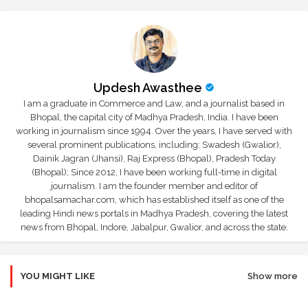
Updesh Awasthee
I am a graduate in Commerce and Law, and a journalist based in
Bhopal, the capital city of Madhya Pradesh, India. I have been
working in journalism since 1994. Over the years, I have served with
several prominent publications, including: Swadesh (Gwalior),
Dainik Jagran (Jhansi), Raj Express (Bhopal), Pradesh Today
(Bhopal); Since 2012, I have been working full-time in digital
journalism. I am the founder member and editor of
bhopalsamachar.com, which has established itself as one of the
leading Hindi news portals in Madhya Pradesh, covering the latest
news from Bhopal, Indore, Jabalpur, Gwalior, and across the state.
YOU MIGHT LIKE
Show more