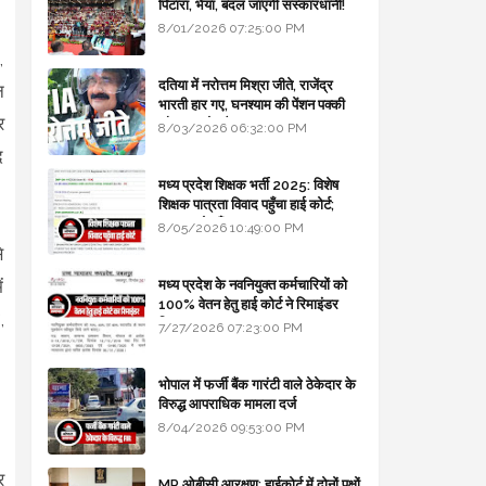
पिटारा, भैया, बदल जाएगी संस्कारधानी!
8/01/2026 07:25:00 PM
,
दतिया में नरोत्तम मिश्रा जीते, राजेंद्र
न
भारती हार गए, घनश्याम की पेंशन पक्की
र
और आशुतोष बैक टू...
8/03/2026 06:32:00 PM
द
मध्य प्रदेश शिक्षक भर्ती 2025: विशेष
शिक्षक पात्रता विवाद पहुँचा हाई कोर्ट;
सरकार से माँगा जवाब
8/05/2026 10:49:00 PM
े
ं
मध्य प्रदेश के नवनियुक्त कर्मचारियों को
100% वेतन हेतु हाई कोर्ट ने रिमाइंडर
,
लिखा
7/27/2026 07:23:00 PM
भोपाल में फर्जी बैंक गारंटी वाले ठेकेदार के
विरुद्ध आपराधिक मामला दर्ज
8/04/2026 09:53:00 PM
र
MP ओबीसी आरक्षण: हाईकोर्ट में दोनों पक्षों