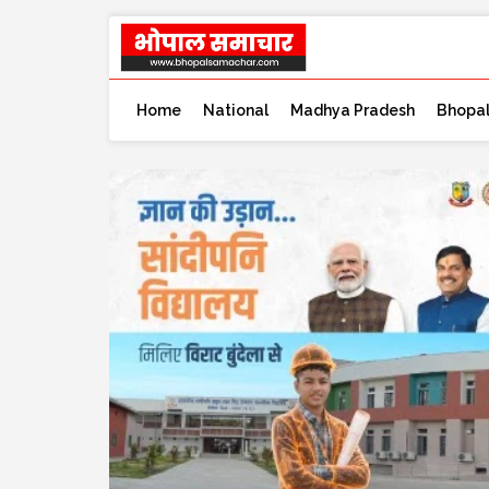
Home
National
Madhya Pradesh
Bhopa