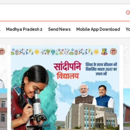
l
Madhya Pradesh 2
Send News
Mobile App Download
Y