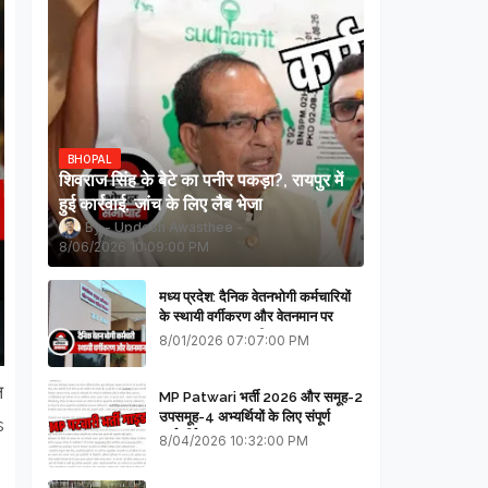
BHOPAL
शिवराज सिंह के बेटे का पनीर पकड़ा?, रायपुर में
हुई कार्रवाई, जांच के लिए लैब भेजा
Updesh Awasthee
8/06/2026 10:09:00 PM
मध्य प्रदेश: दैनिक वेतनभोगी कर्मचारियों
के स्थायी वर्गीकरण और वेतनमान पर
सरकार का बड़ा स्पष्टीकरण
8/01/2026 07:07:00 PM
ल
MP Patwari भर्ती 2026 और समूह-2
उपसमूह-4 अभ्यर्थियों के लिए संपूर्ण
s
मार्गदर्शिका
8/04/2026 10:32:00 PM