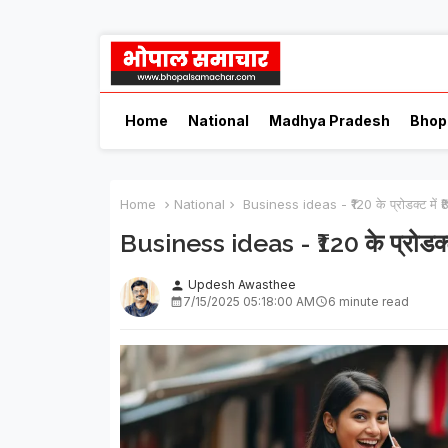
Home
National
Madhya Pradesh
Bhop
Home
National
Business ideas - ₹120 के प्रोडक्ट में 
Business ideas - ₹120 के प्रोडक्ट
Updesh Awasthee
person
7/15/2025 05:18:00 AM
6 minute read