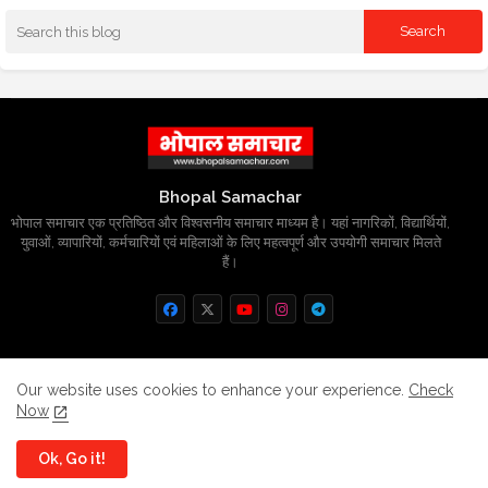
Bhopal Samachar
भोपाल समाचार एक प्रतिष्ठित और विश्वसनीय समाचार माध्यम है। यहां नागरिकों, विद्यार्थियों,
युवाओं, व्यापारियों, कर्मचारियों एवं महिलाओं के लिए महत्वपूर्ण और उपयोगी समाचार मिलते
हैं।
Home
About
Contact us
Privacy Policy
Our website uses cookies to enhance your experience.
Check
Now
Grievance
Disclaimer
sitemap
Ok, Go it!
All Right Reserved Copyright
BhopalSmachar.com