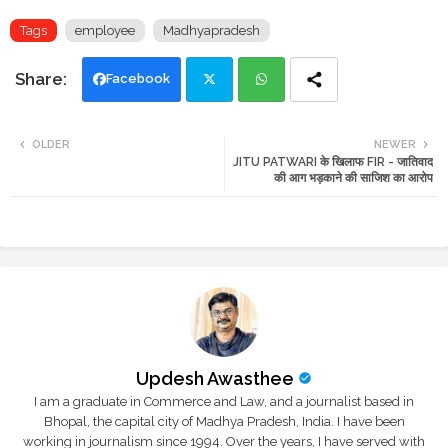
Tags
employee
Madhyapradesh
Facebook
Twi
Wh
OLDER
NEWER
JITU PATWARI के खिलाफ FIR - जातिवाद
tte
ats
की आग भड़काने की साजिश का आरोप
r
app
Updesh Awasthee
I am a graduate in Commerce and Law, and a journalist based in
Bhopal, the capital city of Madhya Pradesh, India. I have been
working in journalism since 1994. Over the years, I have served with