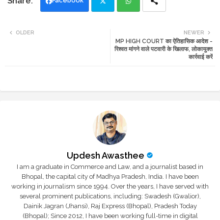
Facebook
Twi
Wh
OLDER
NEWER
MP HIGH COURT का ऐतिहासिक आदेश -
tte
ats
रिश्वत मांगने वाले पटवारी के खिलाफ, लोकायुक्त
कार्रवाई करें
r
app
Updesh Awasthee
I am a graduate in Commerce and Law, and a journalist based in
Bhopal, the capital city of Madhya Pradesh, India. I have been
working in journalism since 1994. Over the years, I have served with
several prominent publications, including: Swadesh (Gwalior),
Dainik Jagran (Jhansi), Raj Express (Bhopal), Pradesh Today
(Bhopal); Since 2012, I have been working full-time in digital