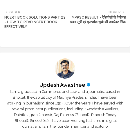
Twi
Wh
OLDER
NEWER
NCERT BOOK SOLUTIONS PART 23
MPPSC RESULT - रेडियोलॉजी विशेषज्ञ
tte
ats
- HOW TO READ NCERT BOOK
चयन सूची एवं प्राप्तांक सूची की डायरेक्ट लिंक
EFFECTIVELY
r
app
Updesh Awasthee
I am a graduate in Commerce and Law, and a journalist based in
Bhopal, the capital city of Madhya Pradesh, India. I have been
working in journalism since 1994. Over the years, I have served with
several prominent publications, including: Swadesh (Gwalior),
Dainik Jagran (Jhansi), Raj Express (Bhopal), Pradesh Today
(Bhopal); Since 2012, I have been working full-time in digital
journalism. I am the founder member and editor of