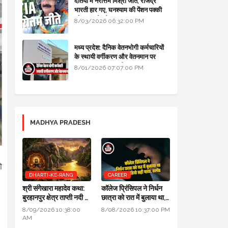
दतिया में नरोत्तम मिश्रा जीते, राजेंद्र
भारती हार गए, घनश्याम की पेंशन पक्की
और आशुतोष बैक टू...
8/03/2026 06:32:00 PM
मध्य प्रदेश: दैनिक वेतनभोगी कर्मचारियों
के स्थायी वर्गीकरण और वेतनमान पर
सरकार का बड़ा स्पष्टीकरण
8/01/2026 07:07:00 PM
MADHYA PRADESH
ो
DHARTI-KE-RANG
CAREER
श्री संगेखारा महादेव कथा:
कॉलेज प्रिंसिपल ने निर्धन
बुरहानपुर क्षेत्र ताप्ती नदी में
छात्रा को रात में बुलाया था,
स्थित 900 वर्ष प्राचीन
जांच में ऑडियो सही पाया,
8/09/2026 10:38:00
8/08/2026 10:37:00 PM
दिव्य अखंड शिवलिंग
सस्पेंड
AM