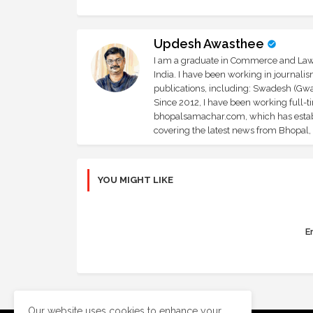
Updesh Awasthee
I am a graduate in Commerce and Law, 
India. I have been working in journali
publications, including: Swadesh (Gwal
Since 2012, I have been working full-t
bhopalsamachar.com, which has establi
covering the latest news from Bhopal, I
YOU MIGHT LIKE
Er
Our website uses cookies to enhance your