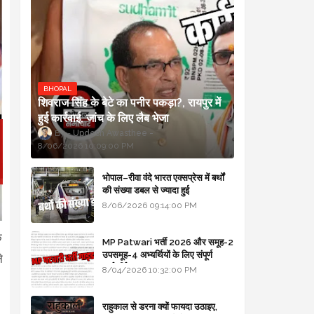
BHOPAL
शिवराज सिंह के बेटे का पनीर पकड़ा?, रायपुर में
हुई कार्रवाई, जांच के लिए लैब भेजा
Updesh Awasthee
8/06/2026 10:09:00 PM
भोपाल–रीवा वंदे भारत एक्सप्रेस में बर्थों
की संख्या डबल से ज्यादा हुई
8/06/2026 09:14:00 PM
े
MP Patwari भर्ती 2026 और समूह-2
उपसमूह-4 अभ्यर्थियों के लिए संपूर्ण
े
मार्गदर्शिका
8/04/2026 10:32:00 PM
राहुकाल से डरना क्यों फायदा उठाइए,