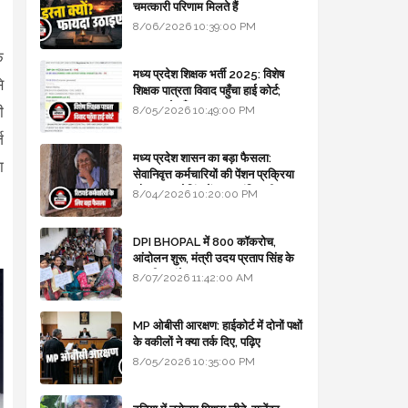
चमत्कारी परिणाम मिलते हैं
8/06/2026 10:39:00 PM
क
मध्य प्रदेश शिक्षक भर्ती 2025: विशेष
े
शिक्षक पात्रता विवाद पहुँचा हाई कोर्ट;
सरकार से माँगा जवाब
ी
8/05/2026 10:49:00 PM
ज
मध्य प्रदेश शासन का बड़ा फैसला:
ा
सेवानिवृत्त कर्मचारियों की पेंशन प्रक्रिया
और बजट कोडिंग में हुए क्रांतिकारी
8/04/2026 10:20:00 PM
बदलाव
DPI BHOPAL में 800 कॉकरोच,
आंदोलन शुरू, मंत्री उदय प्रताप सिंह के
घर भी जाएंगे
8/07/2026 11:42:00 AM
MP ओबीसी आरक्षण: हाईकोर्ट में दोनों पक्षों
के वकीलों ने क्या तर्क दिए, पढ़िए
8/05/2026 10:35:00 PM