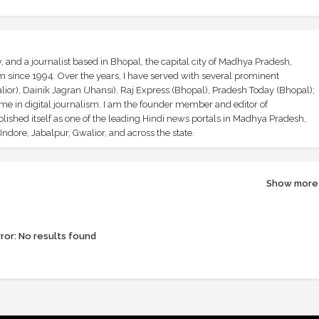
and a journalist based in Bhopal, the capital city of Madhya Pradesh,
sm since 1994. Over the years, I have served with several prominent
ior), Dainik Jagran (Jhansi), Raj Express (Bhopal), Pradesh Today (Bhopal);
ime in digital journalism. I am the founder member and editor of
shed itself as one of the leading Hindi news portals in Madhya Pradesh,
ndore, Jabalpur, Gwalior, and across the state.
Show more
ror:
No results found