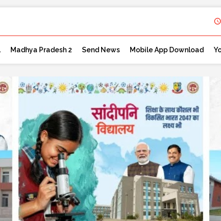
l
Madhya Pradesh 2
Send News
Mobile App Download
Y