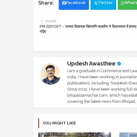
Facebook
Twitter
What
OLDER
PM REPORT - भाजपा विधायक चिंतामणि मालवीय ने विधानसभा में हंगामा क
पढ़िए
Updesh Awasthee
I am a graduate in Commerce and Law, 
India. I have been working in journali
publications, including: Swadesh (Gwal
Since 2012, I have been working full-t
bhopalsamachar.com, which has establi
covering the latest news from Bhopal, I
YOU MIGHT LIKE