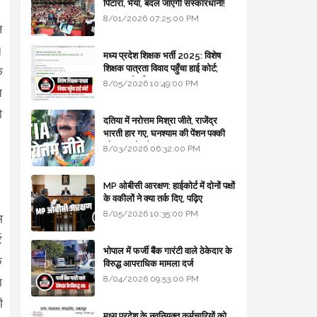
पिटारा, भैया, बदल जाएगी संस्कारधानी!
8/01/2026 07:25:00 PM
ल
।
मध्य प्रदेश शिक्षक भर्ती 2025: विशेष
शिक्षक पात्रता विवाद पहुँचा हाई कोर्ट;
क
सरकार से माँगा जवाब
8/05/2026 10:49:00 PM
ि
ो
दतिया में नरोत्तम मिश्रा जीते, राजेंद्र
भारती हार गए, घनश्याम की पेंशन पक्की
और आशुतोष बैक टू...
8/03/2026 06:32:00 PM
MP ओबीसी आरक्षण: हाईकोर्ट में दोनों पक्षों
के वकीलों ने क्या तर्क दिए, पढ़िए
8/05/2026 10:35:00 PM
म
ट
भोपाल में फर्जी बैंक गारंटी वाले ठेकेदार के
े
विरुद्ध आपराधिक मामला दर्ज
8/04/2026 09:53:00 PM
ा
ी
मध्य प्रदेश के नवनियुक्त कर्मचारियों को