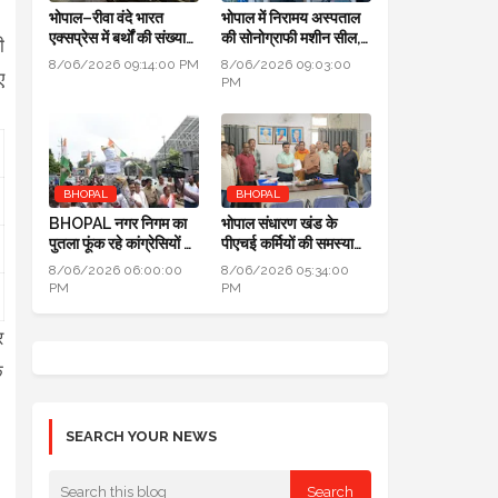
भोपाल–रीवा वंदे भारत
भोपाल में निरामय अस्पताल
एक्सप्रेस में बर्थों की संख्या
की सोनोग्राफी मशीन सील,
ी
डबल से ज्यादा हुई
सीएमएचओ ने की कार्यवाही
8/06/2026 09:14:00 PM
8/06/2026 09:03:00
ए
PM
BHOPAL
BHOPAL
BHOPAL नगर निगम का
भोपाल संधारण खंड के
पुतला फूंक रहे कांग्रेसियों ने
पीएचई कर्मियों की समस्याओं
कहा: जब एरिया कमर्शियल
का जल्द होगा निराकरण:
8/06/2026 06:00:00
8/06/2026 05:34:00
नहीं तो टैक्स क्यों लिया
सुनील चतुर्वेदी SE-PHE
PM
PM
र
े
SEARCH YOUR NEWS