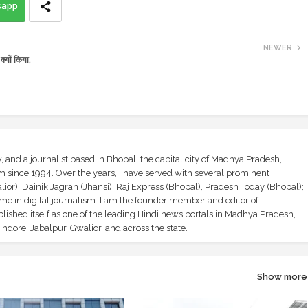
sapp
NEWER
्यों किया,
and a journalist based in Bhopal, the capital city of Madhya Pradesh,
sm since 1994. Over the years, I have served with several prominent
ior), Dainik Jagran (Jhansi), Raj Express (Bhopal), Pradesh Today (Bhopal);
ime in digital journalism. I am the founder member and editor of
shed itself as one of the leading Hindi news portals in Madhya Pradesh,
ndore, Jabalpur, Gwalior, and across the state.
Show more