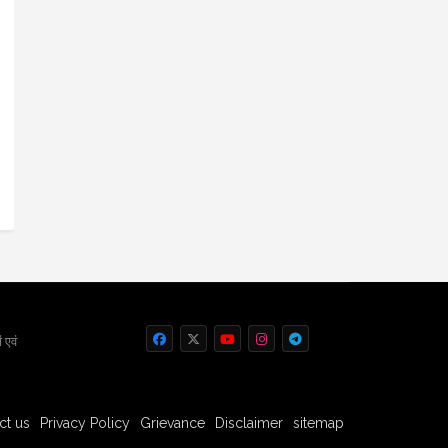
 एवं
ct us
Privacy Policy
Grievance
Disclaimer
sitemap