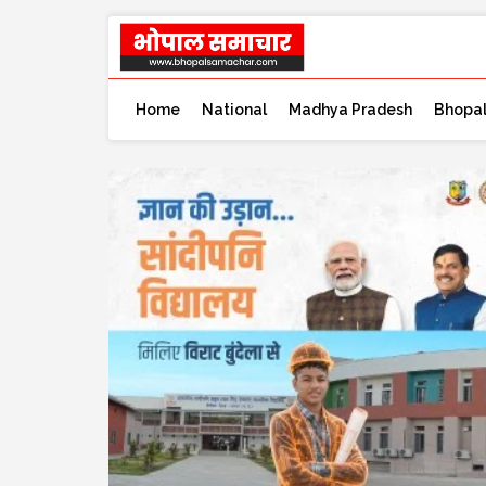
Home
National
Madhya Pradesh
Bhopa