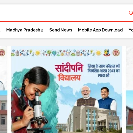
l
Madhya Pradesh 2
Send News
Mobile App Download
Y