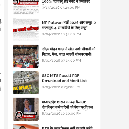
100% वेतन हेतु हाई कोर्ट ने रिमाइंडर
,
लिखा
7/27/2026 07:23:00 PM
।
ु
MP Patwari भर्ती 2026 और समूह-2
उपसमूह-4 अभ्यर्थियों के लिए संपूर्ण
ं
मार्गदर्शिका
8/04/2026 10:32:00 PM
सीएम मोहन यादव ने खोल दओ सौगातों को
पिटारा, भैया, बदल जाएगी संस्कारधानी!
8/01/2026 07:25:00 PM
,
SSC MTS Result PDF
े
Download and Merit List
Update
8/03/2026 07:31:00 PM
ं
मध्य प्रदेश शासन का बड़ा फैसला:
सेवानिवृत्त कर्मचारियों की पेंशन प्रक्रिया
और बजट कोडिंग में हुए क्रांतिकारी
8/04/2026 10:20:00 PM
बदलाव
RTE के तहत शिक्षक भर्ती हम नहीं करेंगे,