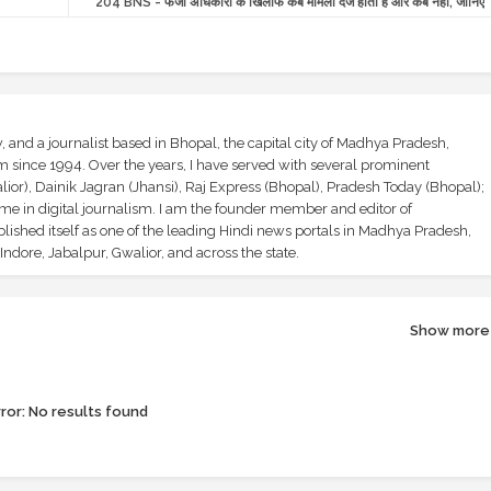
204 BNS - फर्जी अधिकारी के खिलाफ कब मामला दर्ज होता है और कब नहीं, जानिए
and a journalist based in Bhopal, the capital city of Madhya Pradesh,
sm since 1994. Over the years, I have served with several prominent
ior), Dainik Jagran (Jhansi), Raj Express (Bhopal), Pradesh Today (Bhopal);
ime in digital journalism. I am the founder member and editor of
shed itself as one of the leading Hindi news portals in Madhya Pradesh,
ndore, Jabalpur, Gwalior, and across the state.
Show more
ror:
No results found