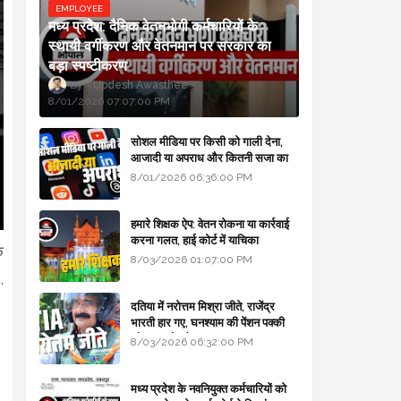
EMPLOYEE
मध्य प्रदेश: दैनिक वेतनभोगी कर्मचारियों के
स्थायी वर्गीकरण और वेतनमान पर सरकार का
बड़ा स्पष्टीकरण
Updesh Awasthee
8/01/2026 07:07:00 PM
सोशल मीडिया पर किसी को गाली देना,
आजादी या अपराध और कितनी सजा का
प्रावधान - free legal advice
8/01/2026 06:36:00 PM
हमारे शिक्षक ऐप: वेतन रोकना या कार्रवाई
करना गलत, हाई कोर्ट में याचिका
े
8/03/2026 01:07:00 PM
,
दतिया में नरोत्तम मिश्रा जीते, राजेंद्र
भारती हार गए, घनश्याम की पेंशन पक्की
और आशुतोष बैक टू...
8/03/2026 06:32:00 PM
मध्य प्रदेश के नवनियुक्त कर्मचारियों को