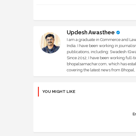
Updesh Awasthee
I am a graduate in Commerce and Law, 
India. I have been working in journali
publications, including: Swadesh (Gwal
Since 2012, I have been working full-t
bhopalsamachar.com, which has establi
covering the latest news from Bhopal, I
YOU MIGHT LIKE
Er