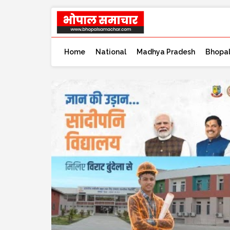
Home
National
Madhya Pradesh
Bhopa