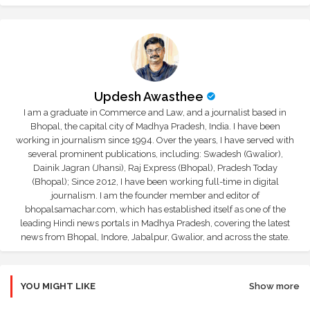
Updesh Awasthee
I am a graduate in Commerce and Law, and a journalist based in
Bhopal, the capital city of Madhya Pradesh, India. I have been
working in journalism since 1994. Over the years, I have served with
several prominent publications, including: Swadesh (Gwalior),
Dainik Jagran (Jhansi), Raj Express (Bhopal), Pradesh Today
(Bhopal); Since 2012, I have been working full-time in digital
journalism. I am the founder member and editor of
bhopalsamachar.com, which has established itself as one of the
leading Hindi news portals in Madhya Pradesh, covering the latest
news from Bhopal, Indore, Jabalpur, Gwalior, and across the state.
YOU MIGHT LIKE
Show more