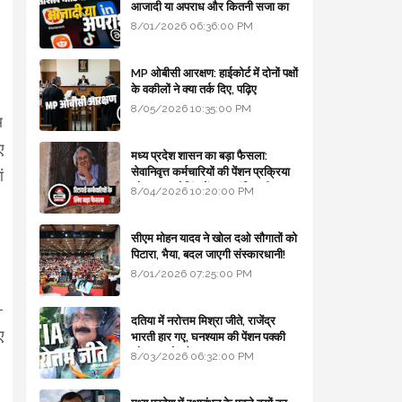
आजादी या अपराध और कितनी सजा का
प्रावधान - free legal advice
8/01/2026 06:36:00 PM
MP ओबीसी आरक्षण: हाईकोर्ट में दोनों पक्षों
के वकीलों ने क्या तर्क दिए, पढ़िए
8/05/2026 10:35:00 PM
म
ए
मध्य प्रदेश शासन का बड़ा फैसला:
सेवानिवृत्त कर्मचारियों की पेंशन प्रक्रिया
ं
और बजट कोडिंग में हुए क्रांतिकारी
8/04/2026 10:20:00 PM
बदलाव
सीएम मोहन यादव ने खोल दओ सौगातों को
पिटारा, भैया, बदल जाएगी संस्कारधानी!
8/01/2026 07:25:00 PM
-
दतिया में नरोत्तम मिश्रा जीते, राजेंद्र
ए
भारती हार गए, घनश्याम की पेंशन पक्की
और आशुतोष बैक टू...
8/03/2026 06:32:00 PM