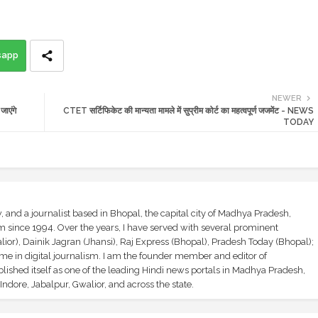
sapp
NEWER
ाएंगे
CTET सर्टिफिकेट की मान्यता मामले में सुप्रीम कोर्ट का महत्वपूर्ण जजमेंट - NEWS
TODAY
and a journalist based in Bhopal, the capital city of Madhya Pradesh,
sm since 1994. Over the years, I have served with several prominent
ior), Dainik Jagran (Jhansi), Raj Express (Bhopal), Pradesh Today (Bhopal);
ime in digital journalism. I am the founder member and editor of
shed itself as one of the leading Hindi news portals in Madhya Pradesh,
ndore, Jabalpur, Gwalior, and across the state.