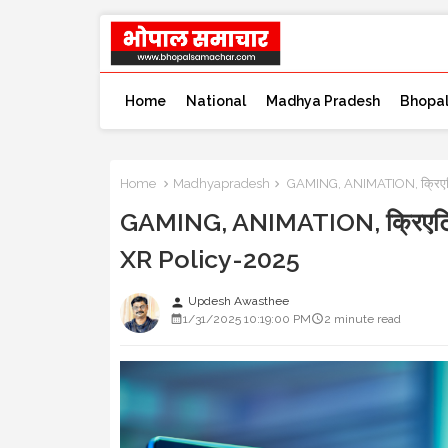
Home
National
Madhya Pradesh
Bhopa
Home
Madhyapradesh
GAMING, ANIMATION, क्रिएटिव
GAMING, ANIMATION, क्रिएटिव इ
XR Policy-2025
Updesh Awasthee
person
1/31/2025 10:19:00 PM
2 minute read