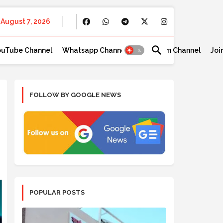
August 7, 2026
ouTube Channel
Whatsapp Channel
Telegram Channel
Joi
FOLLOW BY GOOGLE NEWS
POPULAR POSTS