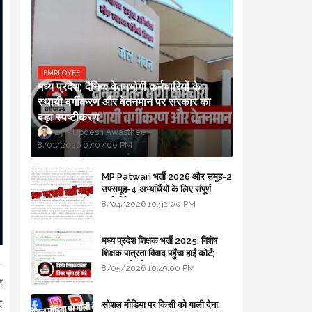
EMPLOYEE
मध्य प्रदेश: दैनिक वेतनभोगी कर्मचारियों के
स्थायी वर्गीकरण और वेतनमान पर सरकार का
बड़ा स्पष्टीकरण
Updesh Awasthee
8/01/2026 07:07:00 PM
MP Patwari भर्ती 2026 और समूह-2
उपसमूह-4 अभ्यर्थियों के लिए संपूर्ण
मार्गदर्शिका
8/04/2026 10:32:00 PM
मध्य प्रदेश शिक्षक भर्ती 2025: विशेष
शिक्षक पात्रता विवाद पहुँचा हाई कोर्ट;
,
सरकार से माँगा जवाब
8/05/2026 10:49:00 PM
त
र
सोशल मीडिया पर किसी को गाली देना,