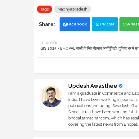
Tags
Madhyapradesh
Facebook
Twitter
What
OLDER
GIS 2025 - BHOPAL वालों के लिए गोल्डन अपॉर्चुनिटी, दुनिया भर में छा ज
Updesh Awasthee
I am a graduate in Commerce and Law, 
India. I have been working in journali
publications, including: Swadesh (Gwal
Since 2012, I have been working full-t
bhopalsamachar.com, which has establi
covering the latest news from Bhopal, I