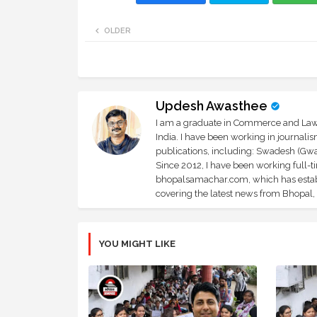
OLDER
Updesh Awasthee
I am a graduate in Commerce and Law, 
India. I have been working in journali
publications, including: Swadesh (Gwal
Since 2012, I have been working full-t
bhopalsamachar.com, which has establi
covering the latest news from Bhopal, I
YOU MIGHT LIKE