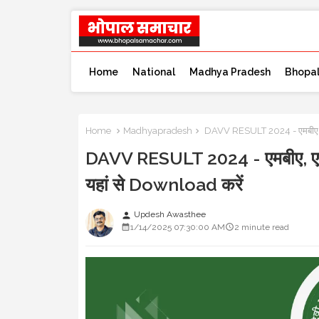
Home
National
Madhya Pradesh
Bhopa
Home
Madhyapradesh
DAVV RESULT 2024 - एमबीए, एमए
DAVV RESULT 2024 - एमबीए, एमए,
यहां से Download करें
Updesh Awasthee
person
1/14/2025 07:30:00 AM
2 minute read