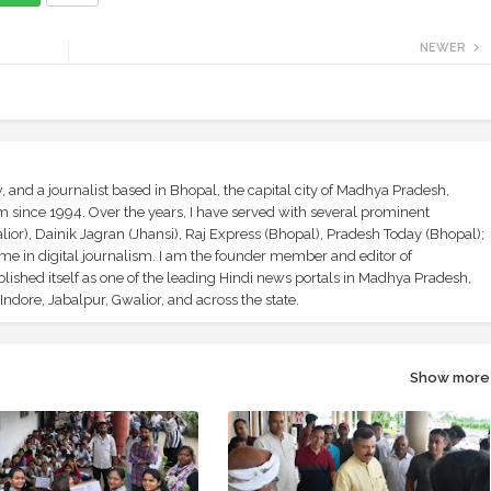
NEWER
and a journalist based in Bhopal, the capital city of Madhya Pradesh,
sm since 1994. Over the years, I have served with several prominent
ior), Dainik Jagran (Jhansi), Raj Express (Bhopal), Pradesh Today (Bhopal);
ime in digital journalism. I am the founder member and editor of
shed itself as one of the leading Hindi news portals in Madhya Pradesh,
ndore, Jabalpur, Gwalior, and across the state.
Show more