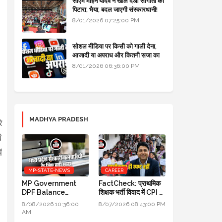
सीएम मोहन यादव ने खोल दओ सौगातों को
पिटारा, भैया, बदल जाएगी संस्कारधानी!
8/01/2026 07:25:00 PM
सोशल मीडिया पर किसी को गाली देना,
आजादी या अपराध और कितनी सजा का
प्रावधान - free legal advice
8/01/2026 06:36:00 PM
MADHYA PRADESH
े
ं
ं
MP-STATE-NEWS
CAREER
MP Government
FactCheck: प्राथमिक
DPF Balance
शिक्षक भर्ती विवाद में CPI का
Update New
स्पष्टीकरण ही स्पष्ट नहीं
8/08/2026 10:36:00
8/07/2026 08:43:00 PM
Guidelines 2026:
AM
मध्य प्रदेश सरकारी