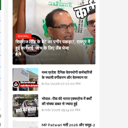
BHOPAL
शिवराज सिंह के बेटे का पनीर पकड़ा?, रायपुर में
हुई कार्रवाई, जांच के लिए लैब भेजा
Updesh Awasthee
8/06/2026 10:09:00 PM
मध्य प्रदेश: दैनिक वेतनभोगी कर्मचारियों
के स्थायी वर्गीकरण और वेतनमान पर
सरकार का बड़ा स्पष्टीकरण
8/01/2026 07:07:00 PM
भोपाल–रीवा वंदे भारत एक्सप्रेस में बर्थों
की संख्या डबल से ज्यादा हुई
,
8/06/2026 09:14:00 PM
स
ध
MP Patwari भर्ती 2026 और समूह-2