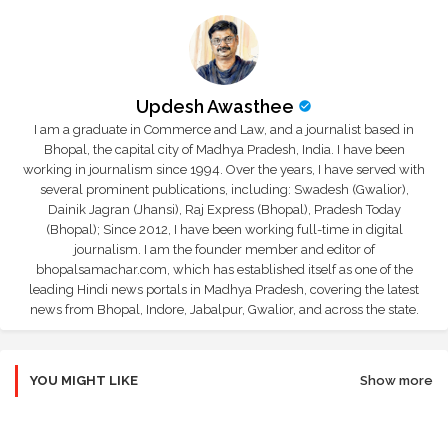
Updesh Awasthee
I am a graduate in Commerce and Law, and a journalist based in
Bhopal, the capital city of Madhya Pradesh, India. I have been
working in journalism since 1994. Over the years, I have served with
several prominent publications, including: Swadesh (Gwalior),
Dainik Jagran (Jhansi), Raj Express (Bhopal), Pradesh Today
(Bhopal); Since 2012, I have been working full-time in digital
journalism. I am the founder member and editor of
bhopalsamachar.com, which has established itself as one of the
leading Hindi news portals in Madhya Pradesh, covering the latest
news from Bhopal, Indore, Jabalpur, Gwalior, and across the state.
YOU MIGHT LIKE
Show more