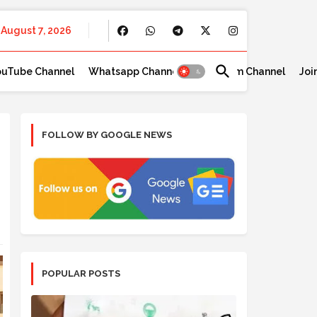
August 7, 2026
ouTube Channel
Whatsapp Channel
Telegram Channel
Joi
FOLLOW BY GOOGLE NEWS
POPULAR POSTS