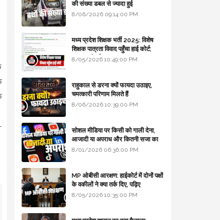
की संख्या डबल से ज्यादा हुई
8/06/2026 09:14:00 PM
मध्य प्रदेश शिक्षक भर्ती 2025: विशेष
शिक्षक पात्रता विवाद पहुँचा हाई कोर्ट;
सरकार से माँगा जवाब
8/05/2026 10:49:00 PM
े
े
राहुकाल से डरना क्यों फायदा उठाइए,
चमत्कारी परिणाम मिलते हैं
े
8/06/2026 10:39:00 PM
-
सोशल मीडिया पर किसी को गाली देना,
आजादी या अपराध और कितनी सजा का
प्रावधान - free legal advice
8/01/2026 06:36:00 PM
MP ओबीसी आरक्षण: हाईकोर्ट में दोनों पक्षों
के वकीलों ने क्या तर्क दिए, पढ़िए
8/05/2026 10:35:00 PM