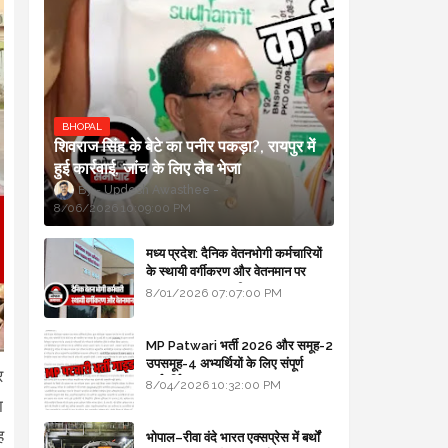
BHOPAL
शिवराज सिंह के बेटे का पनीर पकड़ा?, रायपुर में
हुई कार्रवाई, जांच के लिए लैब भेजा
Updesh Awasthee
8/06/2026 10:09:00 PM
मध्य प्रदेश: दैनिक वेतनभोगी कर्मचारियों
के स्थायी वर्गीकरण और वेतनमान पर
सरकार का बड़ा स्पष्टीकरण
8/01/2026 07:07:00 PM
MP Patwari भर्ती 2026 और समूह-2
उपसमूह-4 अभ्यर्थियों के लिए संपूर्ण
र
मार्गदर्शिका
8/04/2026 10:32:00 PM
ा
ह
भोपाल–रीवा वंदे भारत एक्सप्रेस में बर्थों