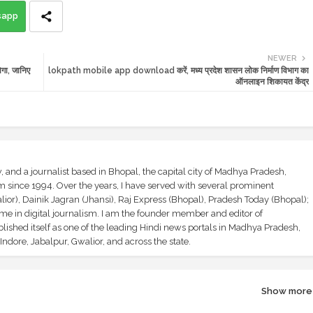
sapp
NEWER
गा, जानिए
lokpath mobile app download करें, मध्य प्रदेश शासन लोक निर्माण विभाग का
ऑनलाइन शिकायत केंद्र
and a journalist based in Bhopal, the capital city of Madhya Pradesh,
sm since 1994. Over the years, I have served with several prominent
ior), Dainik Jagran (Jhansi), Raj Express (Bhopal), Pradesh Today (Bhopal);
ime in digital journalism. I am the founder member and editor of
shed itself as one of the leading Hindi news portals in Madhya Pradesh,
ndore, Jabalpur, Gwalior, and across the state.
Show more