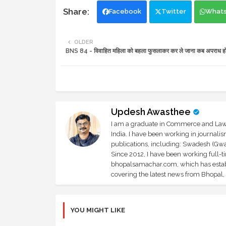
Facebook
Twitter
What
OLDER
BNS 84 - विवाहित महिला को बहला फुसलाकर कर ले जाना कब अपराध हो
Updesh Awasthee
I am a graduate in Commerce and Law, 
India. I have been working in journali
publications, including: Swadesh (Gwal
Since 2012, I have been working full-t
bhopalsamachar.com, which has establi
covering the latest news from Bhopal, I
YOU MIGHT LIKE