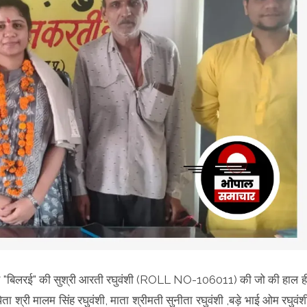
गांव "बिलरई" की सुश्री आरती रघुवंशी (ROLL NO-106011) की जो की हाल ह
श्री मालम सिंह रघुवंशी, माता श्रीमती सुनीता रघुवंशी ,बड़े भाई ओम रघुवंश