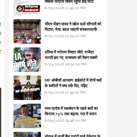
शिक्षक पात्रता विवाद पहुँचा हाई कोर्ट;
सरकार से माँगा जवाब
8/05/2026 10:49:00 PM
ो
सीएम मोहन यादव ने खोल दओ सौगातों को
पिटारा, भैया, बदल जाएगी संस्कारधानी!
d
8/01/2026 07:25:00 PM
छ
ट
दतिया में नरोत्तम मिश्रा जीते, राजेंद्र
भारती हार गए, घनश्याम की पेंशन पक्की
और आशुतोष बैक टू...
8/03/2026 06:32:00 PM
MP ओबीसी आरक्षण: हाईकोर्ट में दोनों पक्षों
के वकीलों ने क्या तर्क दिए, पढ़िए
8/05/2026 10:35:00 PM
मध्य प्रदेश में रक्षाबंधन के पहले बसों का
किराया 75% तक बढ़ाया, रात में सफर
किया तो 10% एक्स्ट्रा
8/05/2026 09:48:00 PM
भोपाल में फर्जी बैंक गारंटी वाले ठेकेदार के