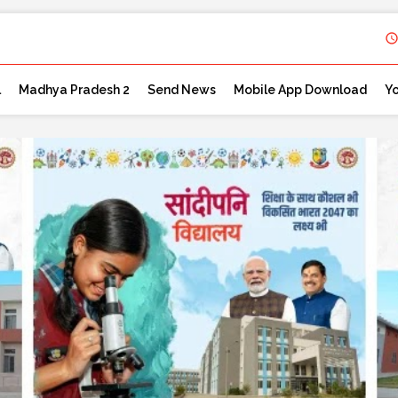
l
Madhya Pradesh 2
Send News
Mobile App Download
Y