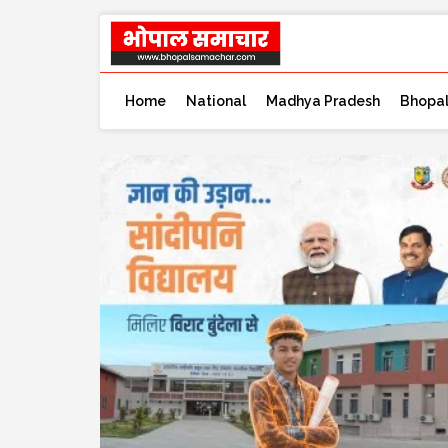
Home
National
Madhya Pradesh
Bhopa