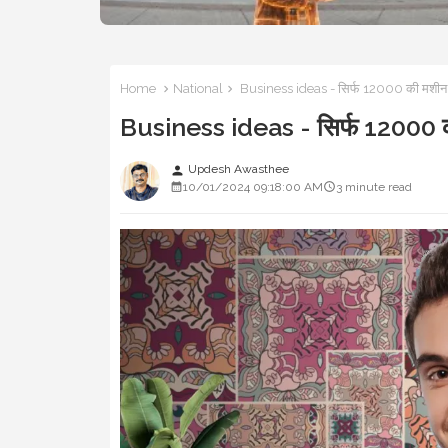
Home
National
Business ideas - सिर्फ 12000 की मशीन 
Business ideas - सिर्फ 12000 क
Updesh Awasthee
person
10/01/2024 09:18:00 AM
3 minute read