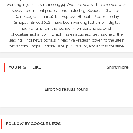
working in journalism since 1994. Over the years, I have served with
several prominent publications, including: Swadesh (Gwalior),
Dainik Jagran (Jhansi), Raj Express (Bhopal), Pradesh Today
(Bhopal); Since 2012, I have been working full-time in digital
journalism. I am the founder member and editor of
bhopalsamachar.com, which has established itself as one of the
leading Hindi news portals in Madhya Pradesh, covering the latest
news from Bhopal, Indore, Jabalpur, Gwalior, and across the state.
YOU MIGHT LIKE
Show more
Error:
No results found
FOLLOW BY GOOGLE NEWS