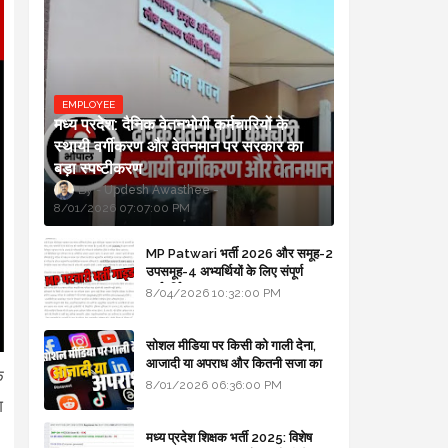
EMPLOYEE
मध्य प्रदेश: दैनिक वेतनभोगी कर्मचारियों के
स्थायी वर्गीकरण और वेतनमान पर सरकार का
बड़ा स्पष्टीकरण
Updesh Awasthee
8/01/2026 07:07:00 PM
MP Patwari भर्ती 2026 और समूह-2
उपसमूह-4 अभ्यर्थियों के लिए संपूर्ण
मार्गदर्शिका
8/04/2026 10:32:00 PM
सोशल मीडिया पर किसी को गाली देना,
आजादी या अपराध और कितनी सजा का
े
प्रावधान - free legal advice
8/01/2026 06:36:00 PM
श
मध्य प्रदेश शिक्षक भर्ती 2025: विशेष