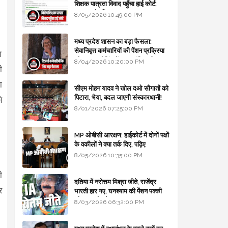
शिक्षक पात्रता विवाद पहुँचा हाई कोर्ट;
सरकार से माँगा जवाब
8/05/2026 10:49:00 PM
मध्य प्रदेश शासन का बड़ा फैसला:
सेवानिवृत्त कर्मचारियों की पेंशन प्रक्रिया
ा
और बजट कोडिंग में हुए क्रांतिकारी
8/04/2026 10:20:00 PM
ी
बदलाव
ा
सीएम मोहन यादव ने खोल दओ सौगातों को
पिटारा, भैया, बदल जाएगी संस्कारधानी!
े
8/01/2026 07:25:00 PM
MP ओबीसी आरक्षण: हाईकोर्ट में दोनों पक्षों
के वकीलों ने क्या तर्क दिए, पढ़िए
8/05/2026 10:35:00 PM
ी
दतिया में नरोत्तम मिश्रा जीते, राजेंद्र
र
भारती हार गए, घनश्याम की पेंशन पक्की
और आशुतोष बैक टू...
8/03/2026 06:32:00 PM