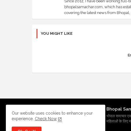
Since 2012, I have been working full-t
bhopalsamachar.com, which has establi
covering the latest news from Bhopal, I
YOU MIGHT LIKE
Er
Bhopal Sa
Our website uses cookies to enhance your
भोपाल समाचार एक प्र
experience.
Check Now
महिलाओं के लिए मह