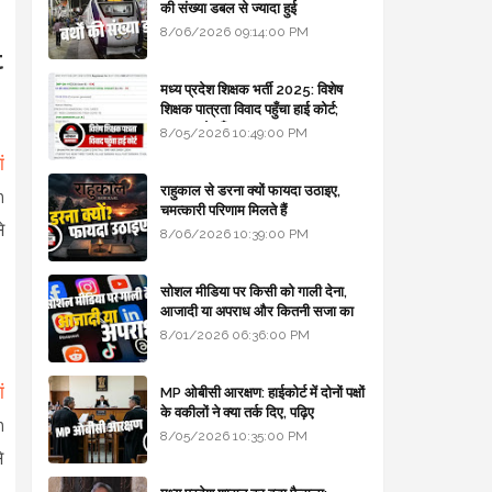
की संख्या डबल से ज्यादा हुई
8/06/2026 09:14:00 PM
t
मध्य प्रदेश शिक्षक भर्ती 2025: विशेष
शिक्षक पात्रता विवाद पहुँचा हाई कोर्ट;
सरकार से माँगा जवाब
8/05/2026 10:49:00 PM
ं
राहुकाल से डरना क्यों फायदा उठाइए,
n
चमत्कारी परिणाम मिलते हैं
े
8/06/2026 10:39:00 PM
सोशल मीडिया पर किसी को गाली देना,
आजादी या अपराध और कितनी सजा का
प्रावधान - free legal advice
8/01/2026 06:36:00 PM
ं
MP ओबीसी आरक्षण: हाईकोर्ट में दोनों पक्षों
के वकीलों ने क्या तर्क दिए, पढ़िए
n
8/05/2026 10:35:00 PM
े