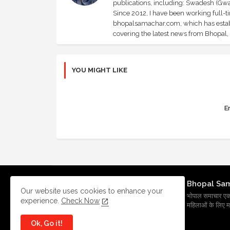
publications, including: Swadesh (Gwal
Since 2012, I have been working full-t
bhopalsamachar.com, which has establi
covering the latest news from Bhopal, I
YOU MIGHT LIKE
Er
Bhopal Sa
Our website uses cookies to enhance your
भोपाल समाचार एक प्र
experience.
Check Now
महिलाओं के लिए मह
Ok, Go it!