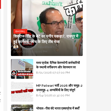
BHOPAL
शिवराज सिंह के बेटे का पनीर पकड़ा?, रायपुर में
हुई कार्रवाई, जांच के लिए लैब भेजा
Updesh Awasthee
8/06/2026 10:09:00 PM
मध्य प्रदेश: दैनिक वेतनभोगी कर्मचारियों
के स्थायी वर्गीकरण और वेतनमान पर
सरकार का बड़ा स्पष्टीकरण
8/01/2026 07:07:00 PM
MP Patwari भर्ती 2026 और समूह-2
उपसमूह-4 अभ्यर्थियों के लिए संपूर्ण
ट
मार्गदर्शिका
8/04/2026 10:32:00 PM
ट
भोपाल–रीवा वंदे भारत एक्सप्रेस में बर्थों