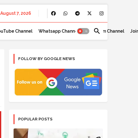
August 7, 2026
ouTube Channel
Whatsapp Channel
Telegram Channel
Joi
FOLLOW BY GOOGLE NEWS
POPULAR POSTS