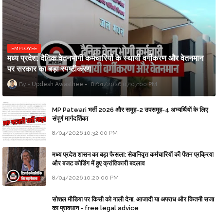
EMPLOYEE
मध्य प्रदेश: दैनिक वेतनभोगी कर्मचारियों के स्थायी वर्गीकरण और वेतनमान
पर सरकार का बड़ा स्पष्टीकरण
Updesh Awasthee
8/01/2026 07:07:00 PM
MP Patwari भर्ती 2026 और समूह-2 उपसमूह-4 अभ्यर्थियों के लिए
संपूर्ण मार्गदर्शिका
8/04/2026 10:32:00 PM
मध्य प्रदेश शासन का बड़ा फैसला: सेवानिवृत्त कर्मचारियों की पेंशन प्रक्रिया
और बजट कोडिंग में हुए क्रांतिकारी बदलाव
8/04/2026 10:20:00 PM
सोशल मीडिया पर किसी को गाली देना, आजादी या अपराध और कितनी सजा
का प्रावधान - free legal advice