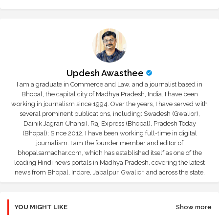
Updesh Awasthee
I am a graduate in Commerce and Law, and a journalist based in
Bhopal, the capital city of Madhya Pradesh, India. I have been
working in journalism since 1994. Over the years, I have served with
several prominent publications, including: Swadesh (Gwalior),
Dainik Jagran (Jhansi), Raj Express (Bhopal), Pradesh Today
(Bhopal); Since 2012, I have been working full-time in digital
journalism. I am the founder member and editor of
bhopalsamachar.com, which has established itself as one of the
leading Hindi news portals in Madhya Pradesh, covering the latest
news from Bhopal, Indore, Jabalpur, Gwalior, and across the state.
YOU MIGHT LIKE
Show more