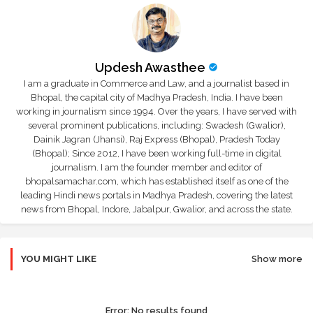
Updesh Awasthee
I am a graduate in Commerce and Law, and a journalist based in
Bhopal, the capital city of Madhya Pradesh, India. I have been
working in journalism since 1994. Over the years, I have served with
several prominent publications, including: Swadesh (Gwalior),
Dainik Jagran (Jhansi), Raj Express (Bhopal), Pradesh Today
(Bhopal); Since 2012, I have been working full-time in digital
journalism. I am the founder member and editor of
bhopalsamachar.com, which has established itself as one of the
leading Hindi news portals in Madhya Pradesh, covering the latest
news from Bhopal, Indore, Jabalpur, Gwalior, and across the state.
YOU MIGHT LIKE
Show more
Error:
No results found