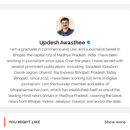
Updesh Awasthee
I am a graduate in Commerce and Law, and a journalist based in
Bhopal, the capital city of Madhya Pradesh, India. I have been
working in journalism since 1994. Over the years, I have served with
several prominent publications, including: Swadesh (Gwalior),
Dainik Jagran (Jhansi), Raj Express (Bhopal), Pradesh Today
(Bhopal); Since 2012, I have been working full-time in digital
journalism. I am the founder member and editor of
bhopalsamachar.com, which has established itself as one of the
leading Hindi news portals in Madhya Pradesh, covering the latest
news from Bhopal, Indore, Jabalpur, Gwalior, and across the state.
YOU MIGHT LIKE
Show more