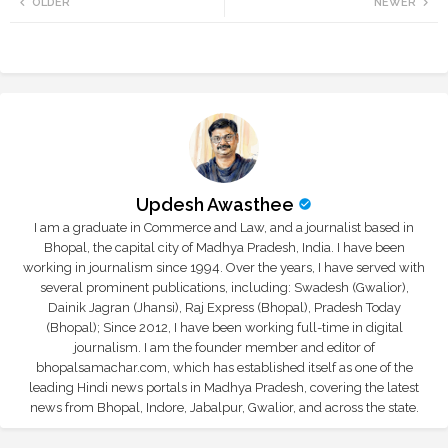
OLDER
NEWER
tte
ats
r
app
Updesh Awasthee
I am a graduate in Commerce and Law, and a journalist based in
Bhopal, the capital city of Madhya Pradesh, India. I have been
working in journalism since 1994. Over the years, I have served with
several prominent publications, including: Swadesh (Gwalior),
Dainik Jagran (Jhansi), Raj Express (Bhopal), Pradesh Today
(Bhopal); Since 2012, I have been working full-time in digital
journalism. I am the founder member and editor of
bhopalsamachar.com, which has established itself as one of the
leading Hindi news portals in Madhya Pradesh, covering the latest
news from Bhopal, Indore, Jabalpur, Gwalior, and across the state.