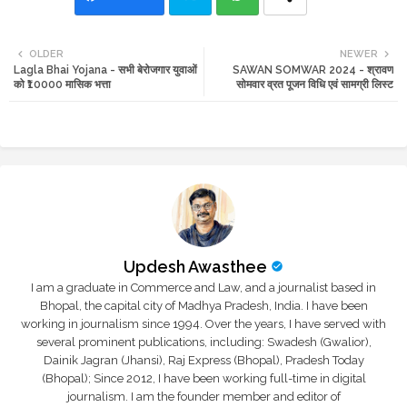
Twi
Wh
OLDER
NEWER
Lagla Bhai Yojana - सभी बेरोजगार युवाओं
SAWAN SOMWAR 2024 - श्रावण
tte
ats
को ₹10000 मासिक भत्ता
सोमवार व्रत पूजन विधि एवं सामग्री लिस्ट
r
app
Updesh Awasthee
I am a graduate in Commerce and Law, and a journalist based in
Bhopal, the capital city of Madhya Pradesh, India. I have been
working in journalism since 1994. Over the years, I have served with
several prominent publications, including: Swadesh (Gwalior),
Dainik Jagran (Jhansi), Raj Express (Bhopal), Pradesh Today
(Bhopal); Since 2012, I have been working full-time in digital
journalism. I am the founder member and editor of