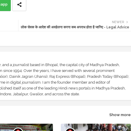
sapp
NEWER
लोक सेवक के आदेश की अवहेलना करना कब अपराध होता है जानिए - Legal Advice
and a journalist based in Bhopal, the capital city of Madhya Pradesh,
sm since 1994. Over the years, I have served with several prominent
ior), Dainik Jagran (Jhansi), Raj Express (Bhopal), Pradesh Today (Bhopal);
ime in digital journalism. I am the founder member and editor of
shed itself as one of the leading Hindi news portals in Madhya Pradesh,
ndore, Jabalpur, Gwalior, and across the state.
Show more