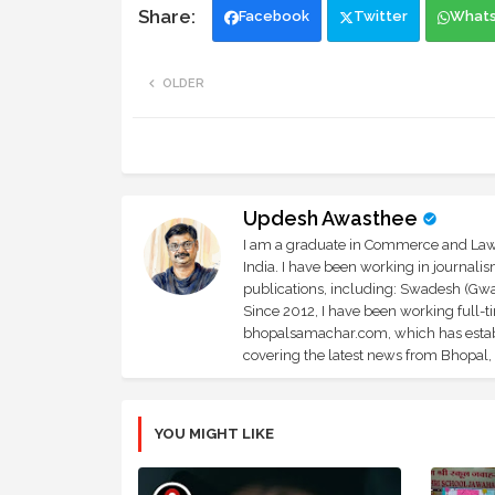
Facebook
Twitter
What
OLDER
Updesh Awasthee
I am a graduate in Commerce and Law, 
India. I have been working in journali
publications, including: Swadesh (Gwal
Since 2012, I have been working full-t
bhopalsamachar.com, which has establi
covering the latest news from Bhopal, I
YOU MIGHT LIKE