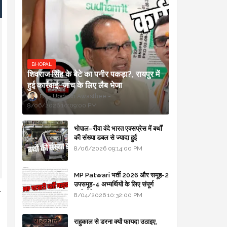
BHOPAL
शिवराज सिंह के बेटे का पनीर पकड़ा?, रायपुर में
हुई कार्रवाई, जांच के लिए लैब भेजा
Updesh Awasthee
8/06/2026 10:09:00 PM
भोपाल–रीवा वंदे भारत एक्सप्रेस में बर्थों
की संख्या डबल से ज्यादा हुई
8/06/2026 09:14:00 PM
MP Patwari भर्ती 2026 और समूह-2
उपसमूह-4 अभ्यर्थियों के लिए संपूर्ण
-
मार्गदर्शिका
8/04/2026 10:32:00 PM
राहुकाल से डरना क्यों फायदा उठाइए,