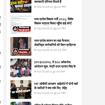
चमत्कारी परिणाम मिलते हैं
8/06/2026 10:39:00 PM
ं
मध्य प्रदेश शिक्षक भर्ती 2025: विशेष
शिक्षक पात्रता विवाद पहुँचा हाई कोर्ट;
ै
सरकार से माँगा जवाब
8/05/2026 10:49:00 PM
8
मध्य प्रदेश शासन का बड़ा फैसला:
सेवानिवृत्त कर्मचारियों की पेंशन प्रक्रिया
और बजट कोडिंग में हुए क्रांतिकारी
8/04/2026 10:20:00 PM
त
बदलाव
DPI BHOPAL में 800 कॉकरोच,
आंदोलन शुरू, मंत्री उदय प्रताप सिंह के
त
घर भी जाएंगे
8/07/2026 11:42:00 AM
न
MP ओबीसी आरक्षण: हाईकोर्ट में दोनों पक्षों
के वकीलों ने क्या तर्क दिए, पढ़िए
8/05/2026 10:35:00 PM
ग