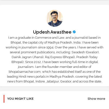
Updesh Awasthee
I am a graduate in Commerce and Law, and a journalist based in
Bhopal, the capital city of Madhya Pradesh, India. I have been
working in journalism since 1994. Over the years, I have served with
several prominent publications, including: Swadesh (Gwalior),
Dainik Jagran (Jhansi), Raj Express (Bhopal), Pradesh Today
(Bhopal); Since 2012, I have been working full-time in digital
journalism. I am the founder member and editor of
bhopalsamachar.com, which has established itself as one of the
leading Hindi news portals in Madhya Pradesh, covering the latest
news from Bhopal, Indore, Jabalpur, Gwalior, and across the state.
YOU MIGHT LIKE
Show more