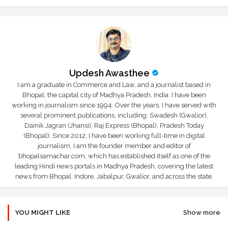
Updesh Awasthee
I am a graduate in Commerce and Law, and a journalist based in
Bhopal, the capital city of Madhya Pradesh, India. I have been
working in journalism since 1994. Over the years, I have served with
several prominent publications, including: Swadesh (Gwalior),
Dainik Jagran (Jhansi), Raj Express (Bhopal), Pradesh Today
(Bhopal); Since 2012, I have been working full-time in digital
journalism. I am the founder member and editor of
bhopalsamachar.com, which has established itself as one of the
leading Hindi news portals in Madhya Pradesh, covering the latest
news from Bhopal, Indore, Jabalpur, Gwalior, and across the state.
YOU MIGHT LIKE
Show more