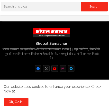
Bhopal Samachar
भोपाल समाचार एक प्रतिष्ठित और विश्वसनीय समाचार माध्यम है। यहां नागरिकों, विद्यार्थियों,
युवाओं, व्यापारियों, कर्मचारियों एवं महिलाओं के लिए महत्वपूर्ण और उपयोगी समाचार मिलते
हैं।
Home
About
Contact us
Privacy Policy
Our website uses cookies to enhance your experience.
Check
Now
Grievance
Disclaimer
sitemap
Ok, Go it!
All Right Reserved Copyright
BhopalSmachar.com