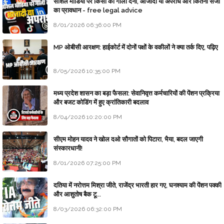
सोशल मीडिया पर किसी को गाली देना, आजादी या अपराध और कितनी सजा
का प्रावधान - free legal advice
8/01/2026 06:36:00 PM
MP ओबीसी आरक्षण: हाईकोर्ट में दोनों पक्षों के वकीलों ने क्या तर्क दिए, पढ़िए
8/05/2026 10:35:00 PM
मध्य प्रदेश शासन का बड़ा फैसला: सेवानिवृत्त कर्मचारियों की पेंशन प्रक्रिया
और बजट कोडिंग में हुए क्रांतिकारी बदलाव
8/04/2026 10:20:00 PM
सीएम मोहन यादव ने खोल दओ सौगातों को पिटारा, भैया, बदल जाएगी
संस्कारधानी!
8/01/2026 07:25:00 PM
दतिया में नरोत्तम मिश्रा जीते, राजेंद्र भारती हार गए, घनश्याम की पेंशन पक्की
और आशुतोष बैक टू...
8/03/2026 06:32:00 PM