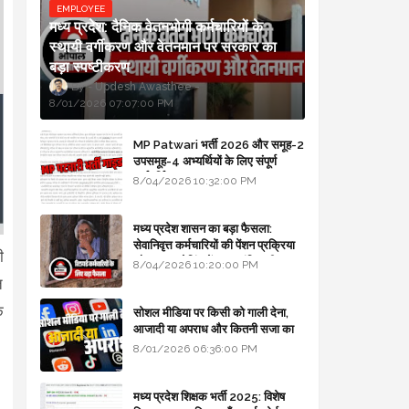
EMPLOYEE
मध्य प्रदेश: दैनिक वेतनभोगी कर्मचारियों के
स्थायी वर्गीकरण और वेतनमान पर सरकार का
बड़ा स्पष्टीकरण
Updesh Awasthee
8/01/2026 07:07:00 PM
MP Patwari भर्ती 2026 और समूह-2
उपसमूह-4 अभ्यर्थियों के लिए संपूर्ण
मार्गदर्शिका
8/04/2026 10:32:00 PM
मध्य प्रदेश शासन का बड़ा फैसला:
सेवानिवृत्त कर्मचारियों की पेंशन प्रक्रिया
ी
और बजट कोडिंग में हुए क्रांतिकारी
8/04/2026 10:20:00 PM
बदलाव
त
े
सोशल मीडिया पर किसी को गाली देना,
आजादी या अपराध और कितनी सजा का
प्रावधान - free legal advice
8/01/2026 06:36:00 PM
मध्य प्रदेश शिक्षक भर्ती 2025: विशेष