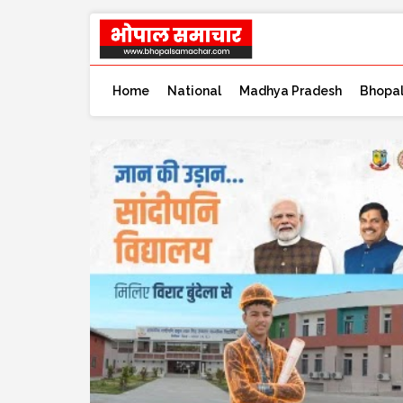
Home
National
Madhya Pradesh
Bhopa