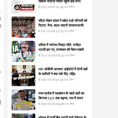
शिक्षक पात्रता विवाद पहुँचा हाई कोर्ट;
सरकार से माँगा जवाब
8/05/2026 10:49:00 PM
।
न
सीएम मोहन यादव ने खोल दओ सौगातों को
पिटारा, भैया, बदल जाएगी संस्कारधानी!
ं
8/01/2026 07:25:00 PM
,
दतिया में नरोत्तम मिश्रा जीते, राजेंद्र
भारती हार गए, घनश्याम की पेंशन पक्की
और आशुतोष बैक टू...
8/03/2026 06:32:00 PM
MP ओबीसी आरक्षण: हाईकोर्ट में दोनों पक्षों
े
के वकीलों ने क्या तर्क दिए, पढ़िए
8/05/2026 10:35:00 PM
े
मध्य प्रदेश में रक्षाबंधन के पहले बसों का
किराया 75% तक बढ़ाया, रात में सफर
ई
किया तो 10% एक्स्ट्रा
8/05/2026 09:48:00 PM
भोपाल में फर्जी बैंक गारंटी वाले ठेकेदार के