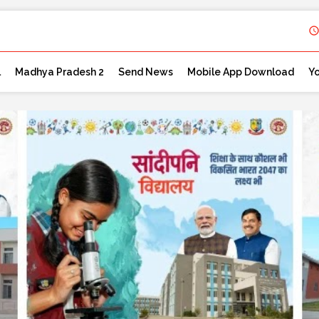
l
Madhya Pradesh 2
Send News
Mobile App Download
Y