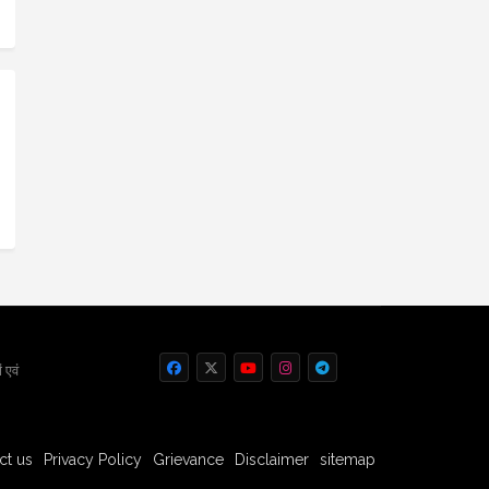
 एवं
ct us
Privacy Policy
Grievance
Disclaimer
sitemap