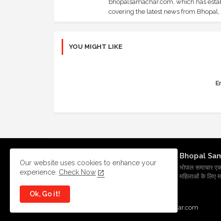
bhopalsamachar.com, which has establi
covering the latest news from Bhopal, I
YOU MIGHT LIKE
Er
Bhopal Sa
Our website uses cookies to enhance your
भोपाल समाचार एक प्र
experience.
Check Now
महिलाओं के लिए मह
Ok, Go it!
All Right Reserved Copyright
BhopalSmachar.com