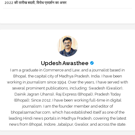
2022 की तारीख बदली, विरोध प्रदर्शन का असर
r
app
Updesh Awasthee
I am a graduate in Commerce and Law, and a journalist based in
Bhopal, the capital city of Madhya Pradesh, India. I have been
working in journalism since 1994. Over the years, I have served with
several prominent publications, including: Swadesh (Gwalior),
Dainik Jagran (Jhansi), Raj Express (Bhopal), Pradesh Today
(Bhopal); Since 2012, I have been working full-time in digital
journalism. I am the founder member and editor of
bhopalsamachar.com, which has established itself as one of the
leading Hindi news portals in Madhya Pradesh, covering the latest
news from Bhopal, Indore, Jabalpur, Gwalior, and across the state.