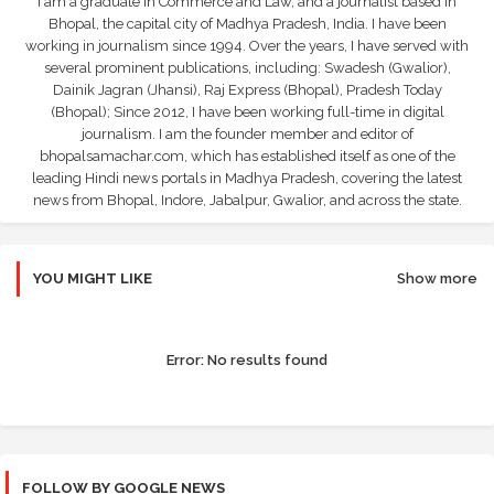
I am a graduate in Commerce and Law, and a journalist based in
Bhopal, the capital city of Madhya Pradesh, India. I have been
working in journalism since 1994. Over the years, I have served with
several prominent publications, including: Swadesh (Gwalior),
Dainik Jagran (Jhansi), Raj Express (Bhopal), Pradesh Today
(Bhopal); Since 2012, I have been working full-time in digital
journalism. I am the founder member and editor of
bhopalsamachar.com, which has established itself as one of the
leading Hindi news portals in Madhya Pradesh, covering the latest
news from Bhopal, Indore, Jabalpur, Gwalior, and across the state.
YOU MIGHT LIKE
Show more
Error:
No results found
FOLLOW BY GOOGLE NEWS