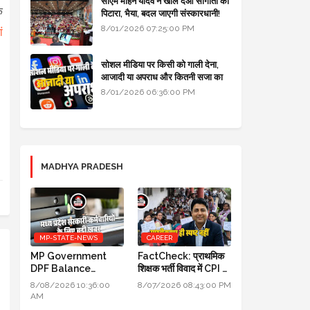
सीएम मोहन यादव ने खोल दओ सौगातों को
े
पिटारा, भैया, बदल जाएगी संस्कारधानी!
8/01/2026 07:25:00 PM
ं
सोशल मीडिया पर किसी को गाली देना,
आजादी या अपराध और कितनी सजा का
प्रावधान - free legal advice
8/01/2026 06:36:00 PM
MADHYA PRADESH
MP-STATE-NEWS
CAREER
MP Government
FactCheck: प्राथमिक
DPF Balance
शिक्षक भर्ती विवाद में CPI का
Update New
स्पष्टीकरण ही स्पष्ट नहीं
8/08/2026 10:36:00
8/07/2026 08:43:00 PM
Guidelines 2026:
AM
मध्य प्रदेश सरकारी