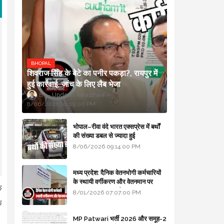
BHOPAL
शिवराज सिंह के बेटे का पनीर पकड़ा?, रायपुर में
हुई कार्रवाई, जांच के लिए लैब भेजा
Updesh Awasthee
8/06/2026 10:09:00 PM
भोपाल–रीवा वंदे भारत एक्सप्रेस में बर्थों
की संख्या डबल से ज्यादा हुई
8/06/2026 09:14:00 PM
मध्य प्रदेश: दैनिक वेतनभोगी कर्मचारियों
के स्थायी वर्गीकरण और वेतनमान पर
े
सरकार का बड़ा स्पष्टीकरण
8/01/2026 07:07:00 PM
े
MP Patwari भर्ती 2026 और समूह-2