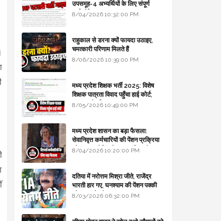
उपसमूह-4 अभ्यर्थियों के लिए संपूर्ण
मार्गदर्शिका
8/04/2026 10:32:00 PM
राहुकाल से डरना क्यों फायदा उठाइए,
चमत्कारी परिणाम मिलते हैं
।
8/06/2026 10:39:00 PM
ा
ी
मध्य प्रदेश शिक्षक भर्ती 2025: विशेष
शिक्षक पात्रता विवाद पहुँचा हाई कोर्ट;
सरकार से माँगा जवाब
8/05/2026 10:49:00 PM
मध्य प्रदेश शासन का बड़ा फैसला:
सेवानिवृत्त कर्मचारियों की पेंशन प्रक्रिया
और बजट कोडिंग में हुए क्रांतिकारी
8/04/2026 10:20:00 PM
ी
बदलाव
आ
दतिया में नरोत्तम मिश्रा जीते, राजेंद्र
ं
भारती हार गए, घनश्याम की पेंशन पक्की
और आशुतोष बैक टू...
8/03/2026 06:32:00 PM