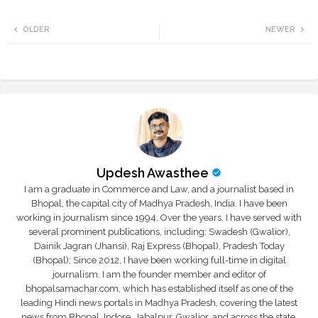
Twi
Wh
OLDER
NEWER
tte
ats
r
app
Updesh Awasthee
I am a graduate in Commerce and Law, and a journalist based in
Bhopal, the capital city of Madhya Pradesh, India. I have been
working in journalism since 1994. Over the years, I have served with
several prominent publications, including: Swadesh (Gwalior),
Dainik Jagran (Jhansi), Raj Express (Bhopal), Pradesh Today
(Bhopal); Since 2012, I have been working full-time in digital
journalism. I am the founder member and editor of
bhopalsamachar.com, which has established itself as one of the
leading Hindi news portals in Madhya Pradesh, covering the latest
news from Bhopal, Indore, Jabalpur, Gwalior, and across the state.