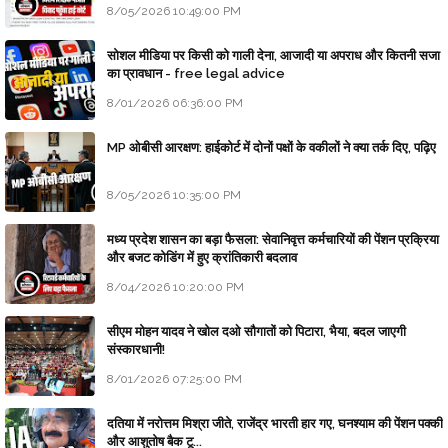
8/05/2026 10:49:00 PM
सोशल मीडिया पर किसी को गाली देना, आजादी या अपराध और कितनी सजा
का प्रावधान - free legal advice
8/01/2026 06:36:00 PM
MP ओबीसी आरक्षण: हाईकोर्ट में दोनों पक्षों के वकीलों ने क्या तर्क दिए, पढ़िए
8/05/2026 10:35:00 PM
मध्य प्रदेश शासन का बड़ा फैसला: सेवानिवृत्त कर्मचारियों की पेंशन प्रक्रिया
और बजट कोडिंग में हुए क्रांतिकारी बदलाव
8/04/2026 10:20:00 PM
सीएम मोहन यादव ने खोल दओ सौगातों को पिटारा, भैया, बदल जाएगी
संस्कारधानी!
8/01/2026 07:25:00 PM
दतिया में नरोत्तम मिश्रा जीते, राजेंद्र भारती हार गए, घनश्याम की पेंशन पक्की
और आशुतोष बैक टू...