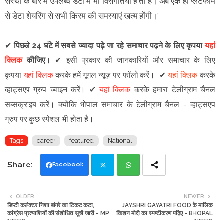
संस्था के बारे में उपलब्ध डेटा में भी विसंगतियां होती हैं। अब एक ही प्लेटफॉर्म
से डेटा शेयरिंग से सभी किस्म की समस्याएं खत्म होंगी।’
✔
पिछले 24 घंटे में सबसे ज्यादा पढ़े जा रहे समाचार पढ़ने के लिए कृपया
यहां
क्लिक
कीजिए
।
✔
इसी प्रकार की जानकारियों और समाचार के लिए
कृपया
यहां क्लिक
करके हमें गूगल न्यूज़ पर फॉलो करें
।
✔
यहां क्लिक
करके
व्हाट्सएप ग्रुप ज्वाइन
करें
।
✔
यहां क्लिक
करके हमारा टेलीग्राम चैनल
सब्सक्राइब करें।
क्योंकि भोपाल समाचार के टेलीग्राम चैनल -
व्हाट्सएप
ग्रुप
पर कुछ स्पेशल भी होता है।
Tags
career
featured
National
Facebook
Twi
Wh
OLDER
NEWER
डिप्टी कलेक्टर निशा बांगरे का टिकट कटा,
JAYSHRI GAYATRI FOOD के मालिक
tte
ats
कांग्रेस प्रत्याशियों की संशोधित सूची जारी - MP
किशन मोदी का स्पष्टीकरण पढ़िए - BHOPAL