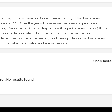
and a journalist based in Bhopal, the capital city of Madhya Pradesh,
sm since 1994. Over the years, I have served with several prominent
ior), Dainik Jagran (Jhansi), Raj Express (Bhopal), Pradesh Today (Bhopal);
ime in digital journalism. I am the founder member and editor of
shed itself as one of the leading Hindi news portals in Madhya Pradesh,
ndore, Jabalpur, Gwalior, and across the state.
Show more
ror:
No results found