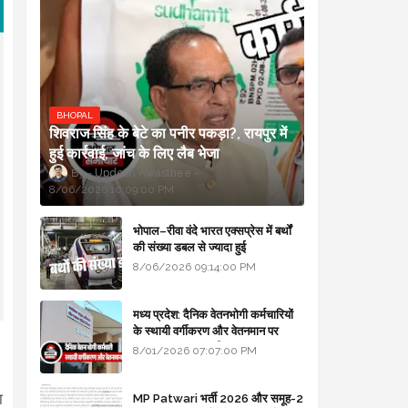
BHOPAL
शिवराज सिंह के बेटे का पनीर पकड़ा?, रायपुर में
हुई कार्रवाई, जांच के लिए लैब भेजा
Updesh Awasthee
8/06/2026 10:09:00 PM
भोपाल–रीवा वंदे भारत एक्सप्रेस में बर्थों
की संख्या डबल से ज्यादा हुई
8/06/2026 09:14:00 PM
मध्य प्रदेश: दैनिक वेतनभोगी कर्मचारियों
के स्थायी वर्गीकरण और वेतनमान पर
सरकार का बड़ा स्पष्टीकरण
8/01/2026 07:07:00 PM
ा
MP Patwari भर्ती 2026 और समूह-2