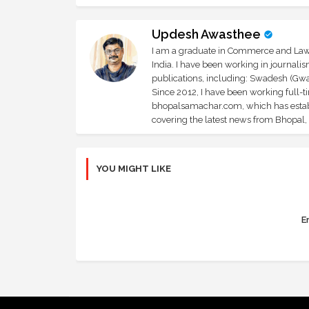
Updesh Awasthee
I am a graduate in Commerce and Law, 
India. I have been working in journali
publications, including: Swadesh (Gwal
Since 2012, I have been working full-t
bhopalsamachar.com, which has establi
covering the latest news from Bhopal, I
YOU MIGHT LIKE
Er