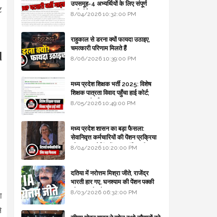
उपसमूह-4 अभ्यर्थियों के लिए संपूर्ण
ि
मार्गदर्शिका
8/04/2026 10:32:00 PM
राहुकाल से डरना क्यों फायदा उठाइए,
चमत्कारी परिणाम मिलते हैं
d
8/06/2026 10:39:00 PM
मध्य प्रदेश शिक्षक भर्ती 2025: विशेष
शिक्षक पात्रता विवाद पहुँचा हाई कोर्ट;
सरकार से माँगा जवाब
8/05/2026 10:49:00 PM
मध्य प्रदेश शासन का बड़ा फैसला:
सेवानिवृत्त कर्मचारियों की पेंशन प्रक्रिया
और बजट कोडिंग में हुए क्रांतिकारी
8/04/2026 10:20:00 PM
बदलाव
दतिया में नरोत्तम मिश्रा जीते, राजेंद्र
भारती हार गए, घनश्याम की पेंशन पक्की
और आशुतोष बैक टू...
8/03/2026 06:32:00 PM
ा
े