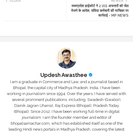
OLDER
NEWER
मध्यप्रदेश हाईकोर्ट ने 2 IAS अफसरों को जेल
tte
ats
भेजने के आदेश, संविदा कर्मचारी की याचिका पर
कार्रवाई - MP NEWS
r
app
Updesh Awasthee
I am a graduate in Commerce and Law, and a journalist based in
Bhopal, the capital city of Madhya Pradesh, India. I have been
working in journalism since 1994. Over the years, I have served with
several prominent publications, including: Swadesh (Gwalior),
Dainik Jagran (Jhansi), Raj Express (Bhopal), Pradesh Today
(Bhopal); Since 2012, I have been working full-time in digital
journalism. I am the founder member and editor of
bhopalsamachar.com, which has established itself as one of the
leading Hindi news portals in Madhya Pradesh, covering the latest