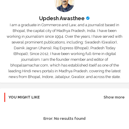
Updesh Awasthee
I am a graduate in Commerce and Law, and a journalist based in
Bhopal, the capital city of Madhya Pradesh, India. I have been
working in journalism since 1994. Over the years, I have served with
several prominent publications, including: Swadesh (Gwalior),
Dainik Jagran (Jhansi), Raj Express (Bhopal), Pradesh Today
(Bhopal); Since 2012, I have been working full-time in digital
journalism. I am the founder member and editor of
bhopalsamachar.com, which has established itself as one of the
leading Hindi news portals in Madhya Pradesh, covering the latest
news from Bhopal, Indore, Jabalpur, Gwalior, and across the state.
YOU MIGHT LIKE
Show more
Error:
No results found