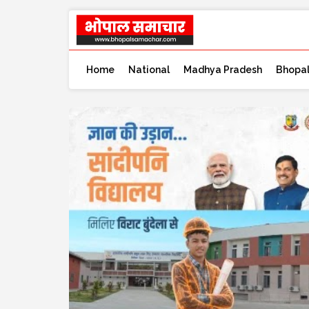
Home
National
Madhya Pradesh
Bhopa