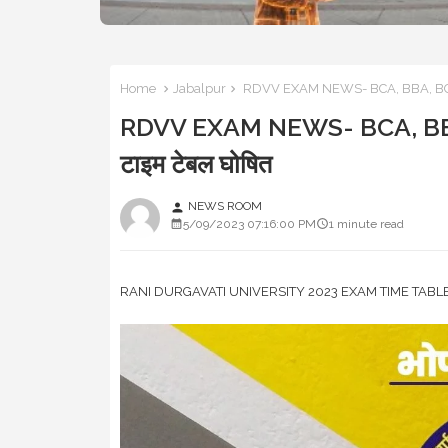
Home
Jabalpur
RDVV EXAM NEWS- BCA, BBA, BCom 3
RDVV EXAM NEWS- BCA, BBA,
टाइम टेबल घोषित
NEWS ROOM
person
5/09/2023 07:16:00 PM
1 minute read
RANI DURGAVATI UNIVERSITY 2023 EXAM TIME TABLE