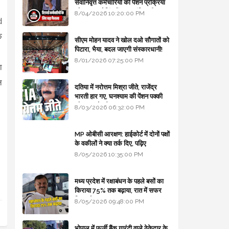
सेवानिवृत्त कर्मचारियों की पेंशन प्रक्रिया
और बजट कोडिंग में हुए क्रांतिकारी
8/04/2026 10:20:00 PM
d
बदलाव
े
सीएम मोहन यादव ने खोल दओ सौगातों को
पिटारा, भैया, बदल जाएगी संस्कारधानी!
8/01/2026 07:25:00 PM
ा
ल
दतिया में नरोत्तम मिश्रा जीते, राजेंद्र
भारती हार गए, घनश्याम की पेंशन पक्की
और आशुतोष बैक टू...
8/03/2026 06:32:00 PM
MP ओबीसी आरक्षण: हाईकोर्ट में दोनों पक्षों
के वकीलों ने क्या तर्क दिए, पढ़िए
8/05/2026 10:35:00 PM
मध्य प्रदेश में रक्षाबंधन के पहले बसों का
किराया 75% तक बढ़ाया, रात में सफर
किया तो 10% एक्स्ट्रा
8/05/2026 09:48:00 PM
भोपाल में फर्जी बैंक गारंटी वाले ठेकेदार के