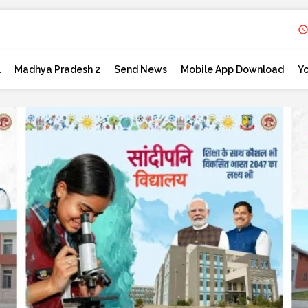
l
Madhya Pradesh 2
Send News
Mobile App Download
Y