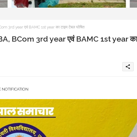
rd year एवं BAMC 1st year का टाइम टेबल घोषित
 BCom 3rd year एवं BAMC 1st year क
share
 NOTIFICATION