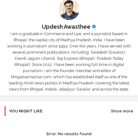
Updesh Awasthee
I am a graduate in Commerce and Law, and a journalist based in
Bhopal, the capital city of Madhya Pradesh, India. I have been
working in journalism since 1994. Over the years, I have served with
several prominent publications, including: Swadesh (Gwalior),
Dainik Jagran (Jhansi), Raj Express (Bhopal), Pradesh Today
(Bhopal); Since 2012, I have been working full-time in digital
journalism. I am the founder member and editor of
bhopalsamachar.com, which has established itself as one of the
leading Hindi news portals in Madhya Pradesh, covering the latest
news from Bhopal, Indore, Jabalpur, Gwalior, and across the state.
YOU MIGHT LIKE
Show more
Error:
No results found