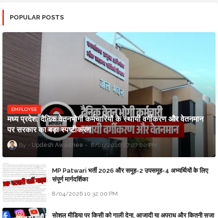
POPULAR POSTS
EMPLOYEE
मध्य प्रदेश: दैनिक वेतनभोगी कर्मचारियों के स्थायी वर्गीकरण और वेतनमान
पर सरकार का बड़ा स्पष्टीकरण
Updesh Awasthee
8/01/2026 07:07:00 PM
MP Patwari भर्ती 2026 और समूह-2 उपसमूह-4 अभ्यर्थियों के लिए
संपूर्ण मार्गदर्शिका
8/04/2026 10:32:00 PM
सोशल मीडिया पर किसी को गाली देना, आजादी या अपराध और कितनी सजा