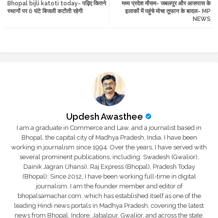
Bhopal bijli katoti today- पढ़िए कितने
मध्य प्रदेश मौसम- जबलपुर और आसपास के
tte
ats
स्थानों पर 6 घंटे बिजली कटौती रहेगी
इलाकों में पहुंचे मोचा तूफान के बादल- MP
NEWS
r
app
Updesh Awasthee
I am a graduate in Commerce and Law, and a journalist based in
Bhopal, the capital city of Madhya Pradesh, India. I have been
working in journalism since 1994. Over the years, I have served with
several prominent publications, including: Swadesh (Gwalior),
Dainik Jagran (Jhansi), Raj Express (Bhopal), Pradesh Today
(Bhopal); Since 2012, I have been working full-time in digital
journalism. I am the founder member and editor of
bhopalsamachar.com, which has established itself as one of the
leading Hindi news portals in Madhya Pradesh, covering the latest
news from Bhopal, Indore, Jabalpur, Gwalior, and across the state.