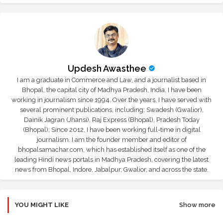
Updesh Awasthee
I am a graduate in Commerce and Law, and a journalist based in
Bhopal, the capital city of Madhya Pradesh, India. I have been
working in journalism since 1994. Over the years, I have served with
several prominent publications, including: Swadesh (Gwalior),
Dainik Jagran (Jhansi), Raj Express (Bhopal), Pradesh Today
(Bhopal); Since 2012, I have been working full-time in digital
journalism. I am the founder member and editor of
bhopalsamachar.com, which has established itself as one of the
leading Hindi news portals in Madhya Pradesh, covering the latest
news from Bhopal, Indore, Jabalpur, Gwalior, and across the state.
YOU MIGHT LIKE
Show more