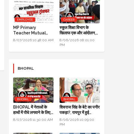
EMPLOYEE
CAREER
MP Primary
स्कूल शिक्षा विभाग के
Teacher Mutual
खिलाफ एक और आंदोलन,
Transfer 2026: DPI
DPI के सामने तीन दिन तक
8/07/2026 10:48:00 AM
8/06/2026 08:01:00
ने जारी किए निर्देश
धरना प्रदर्शन होगा
PM
BHOPAL
BHOPAL
BHOPAL
BHOPAL में नेताओं के
शिवराज सिंह के बेटे का पनीर
हाथों में पौधे लगवाने के लिए,
पकड़ा?, रायपुर में हुई
700 हरे भरे पेड़ कटवा दिए
कार्रवाई, जांच के लिए लैब
8/07/2026 11:30:00 AM
8/06/2026 10:09:00
भेजा
PM