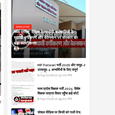
EMPLOYEE
मध्य प्रदेश: दैनिक वेतनभोगी कर्मचारियों के
स्थायी वर्गीकरण और वेतनमान पर सरकार का
बड़ा स्पष्टीकरण
Updesh Awasthee
8/01/2026 07:07:00 PM
MP Patwari भर्ती 2026 और समूह-2
उपसमूह-4 अभ्यर्थियों के लिए संपूर्ण
मार्गदर्शिका
8/04/2026 10:32:00 PM
मध्य प्रदेश शिक्षक भर्ती 2025: विशेष
शिक्षक पात्रता विवाद पहुँचा हाई कोर्ट;
सरकार से माँगा जवाब
8/05/2026 10:49:00 PM
़
सोशल मीडिया पर किसी को गाली देना,