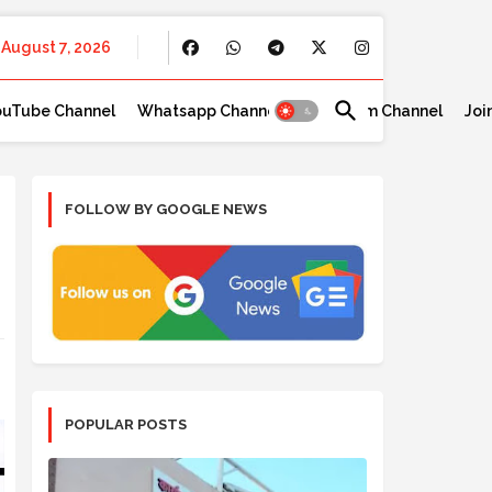
August 7, 2026
ouTube Channel
Whatsapp Channel
Telegram Channel
Joi
FOLLOW BY GOOGLE NEWS
POPULAR POSTS