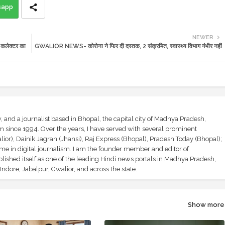
sapp
NEWER
 कलेक्टर का
GWALIOR NEWS- कोरोना ने फिर दी दस्तक, 2 संक्रमित, स्वास्थ्य विभाग गंभीर नहीं
and a journalist based in Bhopal, the capital city of Madhya Pradesh,
sm since 1994. Over the years, I have served with several prominent
ior), Dainik Jagran (Jhansi), Raj Express (Bhopal), Pradesh Today (Bhopal);
ime in digital journalism. I am the founder member and editor of
shed itself as one of the leading Hindi news portals in Madhya Pradesh,
ndore, Jabalpur, Gwalior, and across the state.
Show more