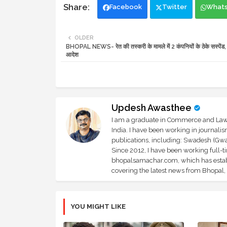
Facebook
Twitter
What
OLDER
BHOPAL NEWS- रेत की तस्करी के मामले में 2 कंपनियों के ठेके सस्पेंड,
आदेश
Updesh Awasthee
I am a graduate in Commerce and Law, 
India. I have been working in journali
publications, including: Swadesh (Gwal
Since 2012, I have been working full-t
bhopalsamachar.com, which has establi
covering the latest news from Bhopal, I
YOU MIGHT LIKE