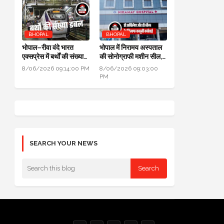
BHOPAL
BHOPAL
भोपाल–रीवा वंदे भारत
भोपाल में निरामय अस्पताल
एक्सप्रेस में बर्थों की संख्या
की सोनोग्राफी मशीन सील,
डबल से ज्यादा हुई
सीएमएचओ ने की कार्यवाही
8/06/2026 09:14:00 PM
8/06/2026 09:03:00
PM
SEARCH YOUR NEWS