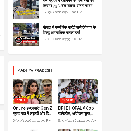
मध्य प्रदेश में रक्षाबंधन के पहले बसों का
किराया 75% तक बढ़ाया, रात में सफर
किया तो 10% एक्स्ट्रा
8/05/2026 09:48:00 PM
भोपाल में फर्जी बैंक गारंटी वाले ठेकेदार के
विरुद्ध आपराधिक मामला दर्ज
8/04/2026 09:53:00 PM
MADHYA PRADESH
CRIME
CAREER
Online इच्छाधारी Gen Z
DPI BHOPAL में 800
युवक रात में लड़की और दिन
कॉकरोच, आंदोलन शुरू,
में INDORE ACP बन
मंत्री उदय प्रताप सिंह के
8/07/2026 01:14:00 PM
8/07/2026 11:42:00 AM
जाता था
घर भी जाएंगे