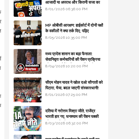
आजादी या अपराध और कितनी सजा का
प्रावधान - free legal advice
8/01/2026 06:36:00 PM
े
र
MP ओबीसी आरक्षण: हाईकोर्ट में दोनों पक्षों
त
के वकीलों ने क्या तर्क दिए, पढ़िए
8/05/2026 10:35:00 PM
मध्य प्रदेश शासन का बड़ा फैसला:
ं
सेवानिवृत्त कर्मचारियों की पेंशन प्रक्रिया
और बजट कोडिंग में हुए क्रांतिकारी
8/04/2026 10:20:00 PM
ा
बदलाव
सीएम मोहन यादव ने खोल दओ सौगातों को
पिटारा, भैया, बदल जाएगी संस्कारधानी!
8/01/2026 07:25:00 PM
ा
प
दतिया में नरोत्तम मिश्रा जीते, राजेंद्र
भारती हार गए, घनश्याम की पेंशन पक्की
और आशुतोष बैक टू...
8/03/2026 06:32:00 PM