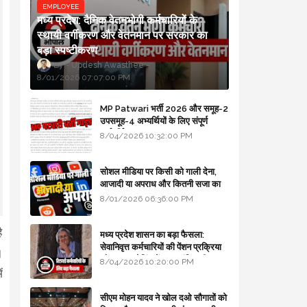
EMPLOYEE
मध्य प्रदेश: दैनिक वेतनभोगी कर्मचारियों के
स्थायी वर्गीकरण और वेतनमान पर सरकार का
बड़ा स्पष्टीकरण
Updesh Awasthee
8/01/2026 07:07:00 PM
MP Patwari भर्ती 2026 और समूह-2
उपसमूह-4 अभ्यर्थियों के लिए संपूर्ण
मार्गदर्शिका
8/04/2026 10:32:00 PM
सोशल मीडिया पर किसी को गाली देना,
आजादी या अपराध और कितनी सजा का
प्रावधान - free legal advice
8/01/2026 06:36:00 PM
ै
मध्य प्रदेश शासन का बड़ा फैसला:
सेवानिवृत्त कर्मचारियों की पेंशन प्रक्रिया
।
और बजट कोडिंग में हुए क्रांतिकारी
8/04/2026 10:20:00 PM
बदलाव
ं
सीएम मोहन यादव ने खोल दओ सौगातों को