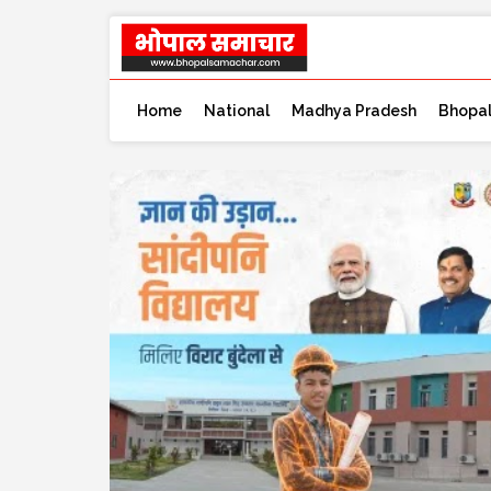
Home
National
Madhya Pradesh
Bhopa