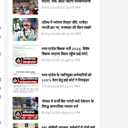
पिटारा, भैया, बदल जाएगी संस्कारधानी!
8/01/2026 07:25:00 PM
दतिया में नरोत्तम मिश्रा जीते, राजेंद्र
भारती हार गए, घनश्याम की पेंशन पक्की
क
और आशुतोष बैक टू...
8/03/2026 06:32:00 PM
त
।
मध्य प्रदेश शिक्षक भर्ती 2025: विशेष
ा
शिक्षक पात्रता विवाद पहुँचा हाई कोर्ट;
सरकार से माँगा जवाब
8/05/2026 10:49:00 PM
मध्य प्रदेश के नवनियुक्त कर्मचारियों को
े
100% वेतन हेतु हाई कोर्ट ने रिमाइंडर
लिखा
7/27/2026 07:23:00 PM
े
र
भोपाल में फर्जी बैंक गारंटी वाले ठेकेदार के
विरुद्ध आपराधिक मामला दर्ज
8/04/2026 09:53:00 PM
ा
MP ओबीसी आरक्षण: हाईकोर्ट में दोनों पक्षों