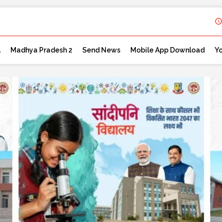
l
Madhya Pradesh 2
Send News
Mobile App Download
Y