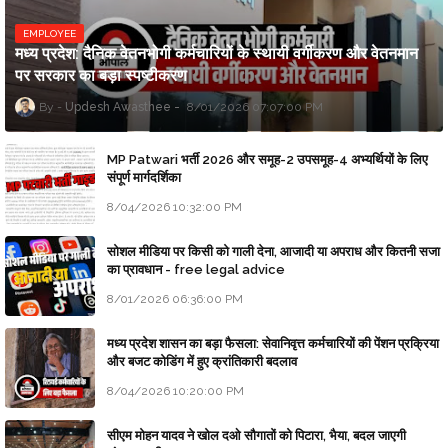
EMPLOYEE
मध्य प्रदेश: दैनिक वेतनभोगी कर्मचारियों के स्थायी वर्गीकरण और वेतनमान
पर सरकार का बड़ा स्पष्टीकरण
Updesh Awasthee
8/01/2026 07:07:00 PM
MP Patwari भर्ती 2026 और समूह-2 उपसमूह-4 अभ्यर्थियों के लिए
संपूर्ण मार्गदर्शिका
8/04/2026 10:32:00 PM
सोशल मीडिया पर किसी को गाली देना, आजादी या अपराध और कितनी सजा
का प्रावधान - free legal advice
8/01/2026 06:36:00 PM
मध्य प्रदेश शासन का बड़ा फैसला: सेवानिवृत्त कर्मचारियों की पेंशन प्रक्रिया
और बजट कोडिंग में हुए क्रांतिकारी बदलाव
8/04/2026 10:20:00 PM
सीएम मोहन यादव ने खोल दओ सौगातों को पिटारा, भैया, बदल जाएगी