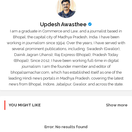
Updesh Awasthee
I am a graduate in Commerce and Law, and a journalist based in
Bhopal, the capital city of Madhya Pradesh, India. I have been
working in journalism since 1994. Over the years, I have served with
several prominent publications, including: Swadesh (Gwalior),
Dainik Jagran (Jhansi), Raj Express (Bhopal), Pradesh Today
(Bhopal); Since 2012, I have been working full-time in digital
journalism. I am the founder member and editor of
bhopalsamachar.com, which has established itself as one of the
leading Hindi news portals in Madhya Pradesh, covering the latest
news from Bhopal, Indore, Jabalpur, Gwalior, and across the state.
YOU MIGHT LIKE
Show more
Error:
No results found